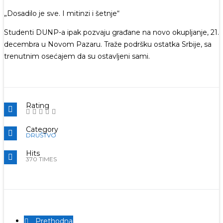
„Dosadilo je sve. I mitinzi i šetnje“
Studenti DUNP-a ipak pozvaju građane na novo okupljanje, 21.
decembra u Novom Pazaru. Traže podršku ostatka Srbije, sa
trenutnim osećajem da su ostavljeni sami.
Rating
Category
DRUŠTVO
Hits
370 TIMES
Prethodna