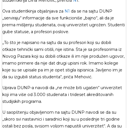
studentkinja Dina Mehović, prenosi
N
1.
Ova studentkinja objašnjava za
N1
da se na sajtu DUNP
„serviraju“ informacije da sve funkcioniše „bajno“, ali da je
prema mišljenju studenata, ovaj univerzitet ugrožen. Studenti
gube statuse, a profesori poslove.
„To što je napisano na sajtu da su profesori koji su dobili
otkaze tehnički sami otišli, nije istina. Šta je sa profesorima iz
Novog Pazara koji su dobili otkaze ili im nije produžen ugovor,
imamo primere da nije dat drugi upisni rok. Imamo kolege
koje su se upisale pa im je opet stigla ispisnica. Javljeno im je
da su izgubili status studenta“, priča Mehović.
Uprava DUNP-a navodi da „ne može biti ugašen“ univerzitet
koji ima više od 3.000 studenata i trideset akreditovanih
studijskih programa.
U saopštenju objavljenom na sajtu DUNP navodi se da su
„skoro svi nastavnici i saradnici koji su u poslednje tri godine
ostali bez posla, svojom voljom napustili univerzitet“. A da su