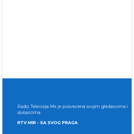
Radio Televizija Mir je posvećena svojim gledaocima i
slušaocima.
RTV MIR - SA SVOG PRAGA