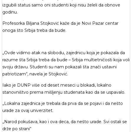
izgubili status samo oni studenti koji nisu želeli da obnove
godinu.
Profesorka Biljana Stojković kaže da je Novi Pazar centar
onoga što Srbija treba da bude.
„Ovde vidimo atak na slobodu, zajednicu koja je pokazala da
razume šta Srbija treba da bude – Srbija multietničosti koja voli
svoju državu. Studenti su nam pokazali šta znači ustavni
patriotizam“, navela je Stojković.
Iako je DUNP više od deset meseci u blokadi, lokalno
stanovništvo prema mišljenju studenata kao da se uspavalo.
„Lokalna zajednica je trebala da prva da se pojavi i da nešto
urade za ovaj univerzitet.
„Narod pokušava, kao i ova deca, da nešto urade. Svi ostali se
drže po strani“