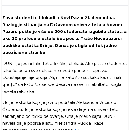
Zovu studenti u blokadi u Novi Pazar 21. decembra.
Razlog je situacija na Državnom univerzitetu u Novom
Pazaru pošto je više od 200 studenata izgubilo status, a
oko 30 profesora ostalo bez posla. Traže Novopazarci
podršku ostatka Srbije. Danas je stigla od tek jedne
opozicione stranke.
DUNP je jedini fakultet u fizičkoj blokadi. Ako pitate studente,
tako će ostati sve dok se ne uvede prinudna uprava.
Odustajanje nije opcija. Ali, ih je zato što su, kako kažu, imali
„petlju“ da kažu šta se sve dešava na ovom fakultetu, stigla
osveta rektorke.
„To je rektorka koja je javno podržala Aleksandra Vučića u
Ćacilendu. To je rektorka koja je rekla da je na univerzitetu
zabranjeno političko delovanje. Ona je preko sajta DUNP
navela da je podržala listu Aleksandra Vučića“, kaže