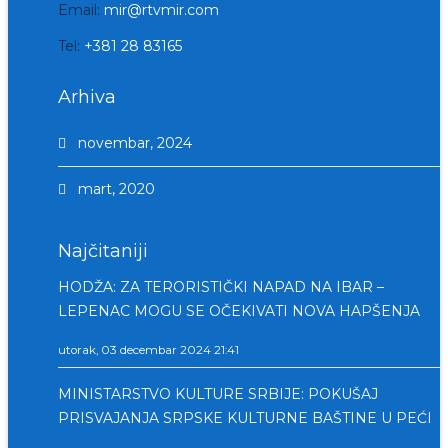
Email:
mir@rtvmir.com
Tel:
+381 28 83165
Arhiva
novembar, 2024
mart, 2020
Najčitaniji
HODŽA: ZA TERORISTIČKI NAPAD NA IBAR –
LEPENAC MOGU SE OČEKIVATI NOVA HAPŠENJA
utorak, 03 decembar 2024 21:41
MINISTARSTVO KULTURE SRBIJE: POKUŠAJ
PRISVAJANJA SRPSKE KULTURNE BAŠTINE U PEĆI