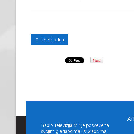
Prethodna
Ar
Radio Televizija Mir je posvećena
svojim gledaocima i slušaocima.