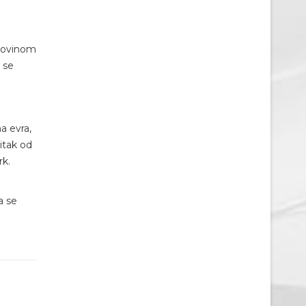
otovinom
 se
a evra,
itak od
rk.
a se