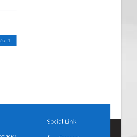
eća
Social Link