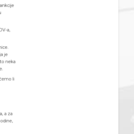
ankcije
u
PDV-a,
ice.
a je
 to neka
e.
oćemo li
a, a za
godine,