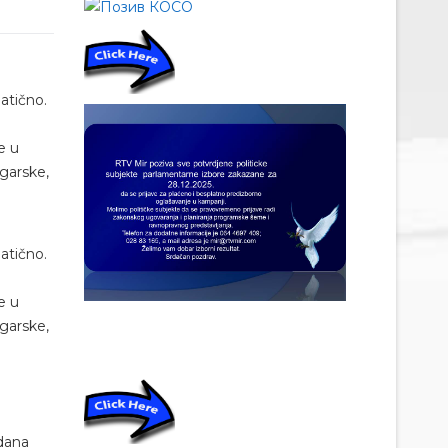
atično.
e u
garske,
atično.
e u
garske,
dana