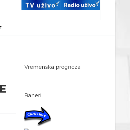
T
Vremenska prognoza
E
Baneri