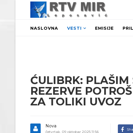
NASLOVNA
VESTI
EMISIJE
PRI
ĆULIBRK: PLAŠIM 
REZERVE POTROŠ
ZA TOLIKI UVOZ
Nova
Sha
četvrtak, 09 oktobar 2025 11:56