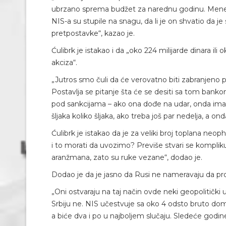
ubrzano sprema budžet za narednu godinu. Mene za
NIS-a su stupile na snagu, da li je on shvatio da je
pretpostavke“, kazao je.
Ćulibrk je istakao i da „oko 224 milijarde dinara il
akciza“.
„Jutros smo čuli da će verovatno biti zabranjeno
Postavlja se pitanje šta će se desiti sa tom ban
pod sankcijama – ako ona dođe na udar, onda imamo 
šljaka koliko šljaka, ako treba još par nedelja, a
Ćulibrk je istakao da je za veliki broj toplana neo
i to morati da uvozimo? Previše stvari se kompli
aranžmana, zato su ruke vezane“, dodao je.
Dodao je da je jasno da Rusi ne nameravaju da pr
„Oni ostvaraju na taj način ovde neki geopolitički ut
Srbiju ne. NIS učestvuje sa oko 4 odsto bruto dom
a biće dva i po u najboljem slučaju. Sledeće godine