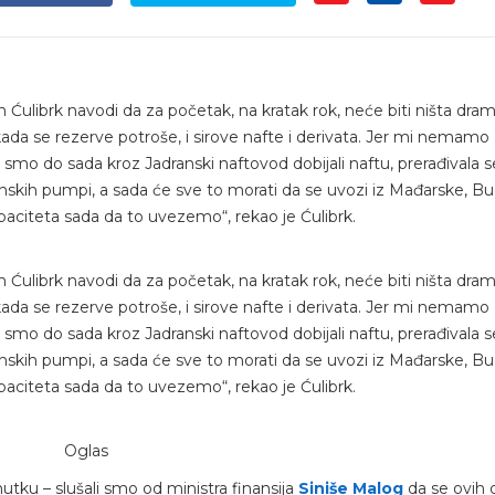
Ćulibrk navodi da za početak, na kratak rok, neće biti ništa dram
kada se rezerve potroše, i sirove nafte i derivata. Jer mi nemamo
Mi smo do sada kroz Jadranski naftovod dobijali naftu, prerađivala s
kih pumpi, a sada će sve to morati da se uvozi iz Mađarske, Bu
aciteta sada da to uvezemo“, rekao je Ćulibrk.
Ćulibrk navodi da za početak, na kratak rok, neće biti ništa dram
kada se rezerve potroše, i sirove nafte i derivata. Jer mi nemamo
Mi smo do sada kroz Jadranski naftovod dobijali naftu, prerađivala s
kih pumpi, a sada će sve to morati da se uvozi iz Mađarske, Bu
aciteta sada da to uvezemo“, rekao je Ćulibrk.
Oglas
tku – slušali smo od ministra finansija
Siniše Malog
da se ovih 