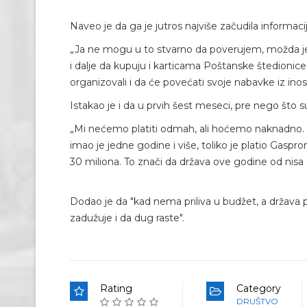
Naveo je da ga je jutros najviše začudila informac
„Ja ne mogu u to stvarno da poverujem, možda jest
i dalje da kupuju i karticama Poštanske štedionice.
organizovali i da će povećati svoje nabavke iz inost
Istakao je i da u prvih šest meseci, pre nego što 
„Mi nećemo platiti odmah, ali hoćemo naknadno. NI
imao je jedne godine i više, toliko je platio Gasp
30 miliona. To znači da država ove godine od nisa d
Dodao je da "kad nema priliva u budžet, a država
zadužuje i da dug raste".
Rating
Category
DRUŠTVO