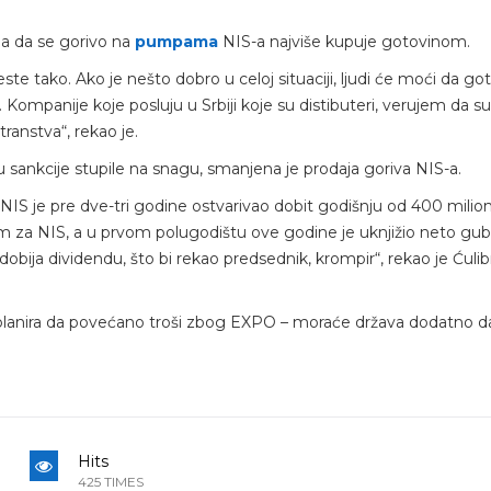
ija da se gorivo na
pumpama
NIS-a najviše kupuje gotovinom.
e tako. Ako je nešto dobro u celoj situaciji, ljudi će moći da g
 Kompanije koje posluju u Srbiji koje su distibuteri, verujem da su
ranstva“, rekao je.
su sankcije stupile na snagu, smanjena je prodaja goriva NIS-a.
S je pre dve-tri godine ostvarivao dobit godišnju od 400 milion
rom za NIS, a u prvom polugodištu ove godine je uknjižio neto gub
obija dividendu, što bi rekao predsednik, krompir“, rekao je Ćulib
 planira da povećano troši zbog EXPO – moraće država dodatno d
Hits
425 TIMES