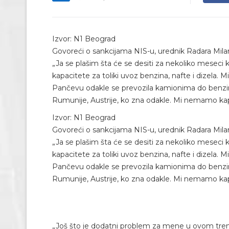
Izvor: N1 Beograd
Govoreći o sankcijama NIS-u, urednik Radara Milan 
„Ja se plašim šta će se desiti za nekoliko meseci 
kapacitete za toliki uvoz benzina, nafte i dizela. 
Pančevu odakle se prevozila kamionima do benzins
Rumunije, Austrije, ko zna odakle. Mi nemamo kap
Izvor: N1 Beograd
Govoreći o sankcijama NIS-u, urednik Radara Milan 
„Ja se plašim šta će se desiti za nekoliko meseci 
kapacitete za toliki uvoz benzina, nafte i dizela. 
Pančevu odakle se prevozila kamionima do benzins
Rumunije, Austrije, ko zna odakle. Mi nemamo kap
„Još što je dodatni problem za mene u ovom trenu