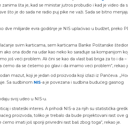
nima šta je, kad se ministar jutros probudio i kad je video da s
 sve što je do sada ne radio puj pike ne važi. Sada se bitno menjaj
i oko dve milijarde evra godišnje je NIS uplaćivao u budžet, preko 
 plaćanje svim karticama, sem karticama Banke Poštanske štedion
kom ako ona dođe na udar kao neko ko sarađuje sa kompanijom koj
još veći problem. Ali čini se kao da vlast baš briga za to i da –
 onda ćemo da se češemo po glavi i da imamo veći problem“, rekao j
phodan mazut, koji je jedan od proizvoda koji izlazi iz Pančeva. „H
kuje. Sa sudbinom
NIS
-a je povezana i sudbina budućeg gasnog
odaju svoj udeo u NIS-u.
icaj i strateški interes. A prihodi NIS-a za njih su statistička grešk
aćeg proizvoda, toliko je trebalo da bude projektovani rast ove 
 ćemo imati još sporiji privredni rast baš zbog toga“, rekao je.