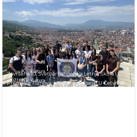
K
Kultura
K
Kultura
Završena 10. Svetoarhangelska Letnja Škola U
Prizrenu
K
Kultura
Premijere Filmova „Vajana“ I „Odiseja“ U Četvrtak
U Gračanici
K
Kultura
U Dragancu Se Domovina Ne Uči Iz Knjiga – Ona
Se Živi
Jabuka – Selo U Kojem Istorija Živi, A Gusle I Dalje
K
Kultura
Govore
K
Kultura
K
Kultura
Rakočevićev „Miris Anđela“ U Herceg Novom
U Štrpcu Počela 4. Letnja Škola „Kosovsko
Kosovo Kao Učionica: Kako Je Letnja Škola
Pomoravlje“
K
Kultura
Univerziteta Umetnosti Spojila Manastire,
K
Kultura
Mitrovicu I Studente Iz Evrope