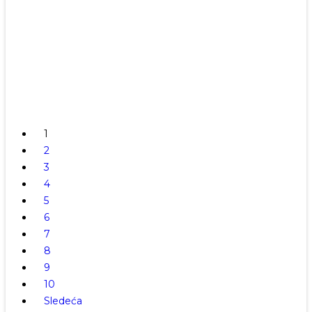
Otvaranje Letnje Umetničke Škole „SolidARTno”
Od Kosovskog Boja Do Novog Brda: Život I Delo
Večeras U Galeriji Umetnosti
K
Kultura
Svetog Despota Stefana I Njegove Majke Kneginje
Milice
K
Kultura
Počela Letnja Umetnička Škola „SolidARTno”,
Nagrada Aleksandri Ničić
Danas Završna Priredba Festivala „Filigrani“ U
Svetim Arhangelima
1
2
3
4
5
6
7
8
9
10
Sledeća