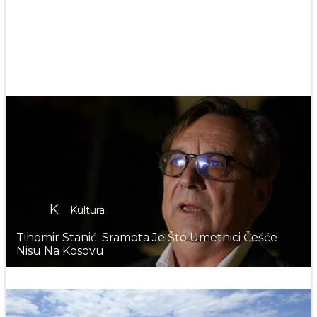
Avgustovski Program U Evropskoj Kući: Radionica
Za Mlade, Književno I Filmsko Veče
K
Kultura
Završena Peta Mala Letnja Škola „Dragana
Hrebeljanović“
Počela Jubilarna 10. Svetoarhangelska Letnja
Škola U Prizrenu: „Prizren Je I Naš Grad“
K
Kultura
Tihomir Stanić: Sramota Je Što Umetnici Češće
Nisu Na Kosovu