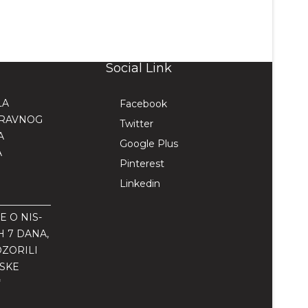
Social Link
LA
Facebook
PRAVNOG
Twitter
A
Google Plus
A
Pinterest
Linkedin
E O NIS-
H 7 DANA,
ZORILI
JSKE
“