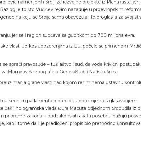
ardi evra namenjenih Srbiji za razvojne projekte iz Plana rasta, jer 
. Razlog je to što Vučićev režim nazaduje u proevropskim refor
gende na koju se Srbija sama obavezala i to proglasila za svoj str
nju, jer se i region suočava sa gubitkom od 700 miliona evra.
rpske vlasti uprkos upozorenjima iz EU, počele sa primenom Mrdi
a se spreči pravosuđe – tužilaštvo i sud, da vode krivični postupak
lava Momirovića zbog afera Generalštab i Nadstrešnica.
i preuzimanja grane vlasti nad kojom režim nema ustavnu kontrol
 hitnu sednicu parlamenta o predlogu opozicije za izglasavanjem
 se čak i hologramska vlada Đura Macuta odjednom probudila iz 
kom pripreme zakona ili podzakonskih akata posebnu pažnju posv
, kao i tome da li je predloženi propis bio prethodno konsultova