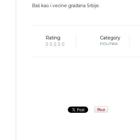
Baš kao i većine građana Srbije.
Rating
Category
POLITIKA
Prethodna