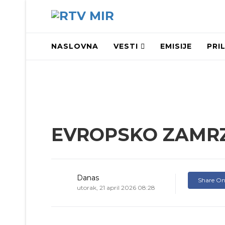
NASLOVNA
VESTI
EMISIJE
PRI
EVROPSKO ZAMR
Danas
Share On
utorak, 21 april 2026 08:28