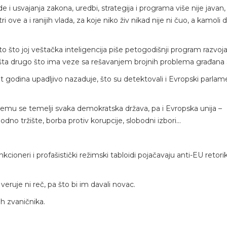
i usvajanja zakona, uredbi, strategija i programa više nije javan,
 ove a i ranijih vlada, za koje niko živ nikad nije ni čuo, a kamoli 
 što joj veštačka inteligencija piše petogodišnji program razvoja 
lo šta drugo što ima veze sa rešavanjem brojnih problema građana S
 godina upadljivo nazaduje, što su detektovali i Evropski parlam
emu se temelji svaka demokratska država, pa i Evropska unija –
odno tržište, borba protiv korupcije, slobodni izbori…
ioneri i profašistički režimski tabloidi pojačavaju anti-EU retorik
veruje ni reč, pa što bi im davali novac.
h zvaničnika.