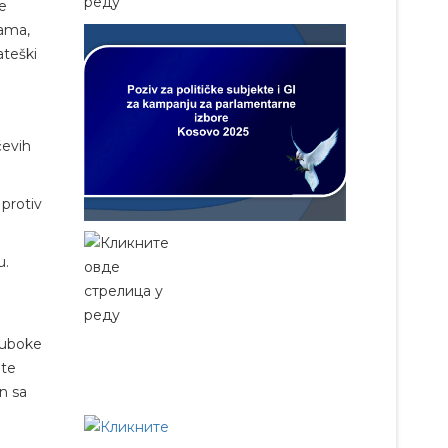
je
mama,
ateški
ćevih
 protiv
u.
duboke
ete
n sa