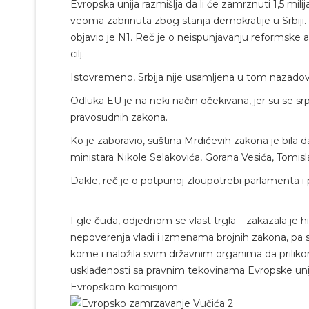
Evropska unija razmišlja da li će zamrznuti 1,5 milij
veoma zabrinuta zbog stanja demokratije u Srbiji
objavio je N1. Reč je o neispunjavanju reformske a
cilj.
Istovremeno, Srbija nije usamljena u tom nazadova
Odluka EU je na neki način očekivana, jer su se s
pravosudnih zakona.
Ko je zaboravio, suština Mrdićevih zakona je bila d
ministara Nikole Selakovića, Gorana Vesića, Tomis
Dakle, reč je o potpunoj zloupotrebi parlamenta 
I gle čuda, odjednom se vlast trgla – zakazala je
nepoverenja vladi i izmenama brojnih zakona, pa
kome i naložila svim državnim organima da prili
usklađenosti sa pravnim tekovinama Evropske unije
Evropskom komisijom.