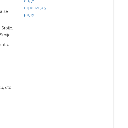
da se
Srbije,
rbije.
ent u
u, što