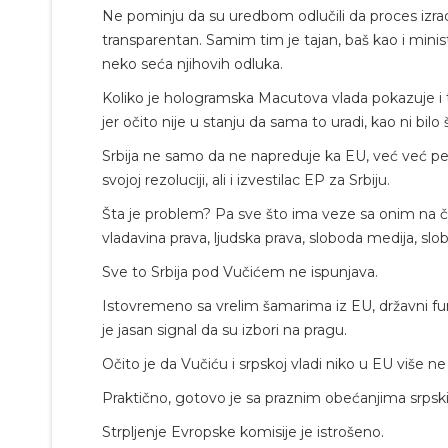
Ne pominju da su uredbom odlučili da proces izrade 
transparentan. Samim tim je tajan, baš kao i ministri
neko seća njihovih odluka.
Koliko je hologramska Macutova vlada pokazuje i to
jer očito nije u stanju da sama to uradi, kao ni bi
Srbija ne samo da ne napreduje ka EU, već već pet
svojoj rezoluciji, ali i izvestilac EP za Srbiju.
Šta je problem? Pa sve što ima veze sa onim na č
vladavina prava, ljudska prava, sloboda medija, slob
Sve to Srbija pod Vučićem ne ispunjava.
Istovremeno sa vrelim šamarima iz EU, državni funkc
je jasan signal da su izbori na pragu.
Očito je da Vučiću i srpskoj vladi niko u EU više ne 
Praktično, gotovo je sa praznim obećanjima srpski
Strpljenje Evropske komisije je istrošeno.