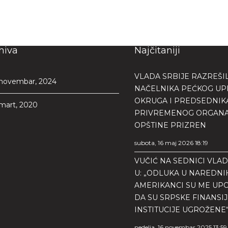
hiva
Najčitaniji
VLADA SRBIJE RAZREŠI
novembar, 2024
NAČELNIKA PEĆKOG U
OKRUGA I PREDSEDNIK
mart, 2020
PRIVREMENOG ORGAN
OPŠTINE PRIZREN
subota, 16 maj 2026 18:19
VUČIĆ NA SEDNICI VLAD
U: „ODLUKA U NAREDNI
AMERIKANCI SU ME UPO
DA SU SRPSKE FINANSI
INSTITUCIJE UGROŽENE
nedelja, 16 novembar 2025 13:59