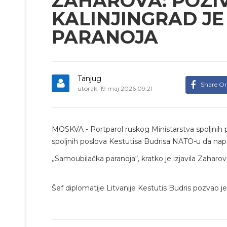
ZAHAROVA: POZI
KALINJINGRAD J
PARANOJA
Tanjug
Share O
utorak, 19 maj 2026 09:21
MOSKVA - Portparol ruskog Ministarstva spoljnih p
spoljnih poslova Kestutisa Budrisa NATO-u da na
„Samoubilačka paranoja“, kratko je izjavila Zaharov
Šef diplomatije Litvanije Kestutis Budris pozvao 