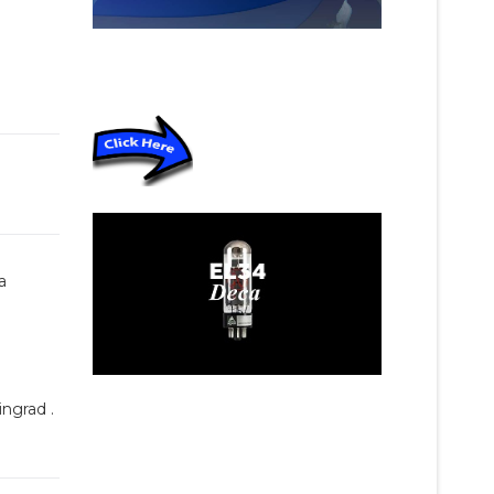
a
ingrad .