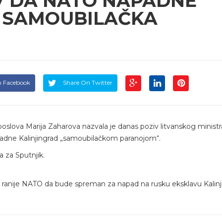
V DA NATO NAPADNE
E SAMOUBILAČKA
n Facebook
Share On Twitter
oslova Marija Zaharova nazvala je danas poziv litvanskog ministr
padne Kalinjingrad „samoubilačkom paranojom“.
a za Sputnjik.
je ranije NATO da bude spreman za napad na rusku eksklavu Kalinj