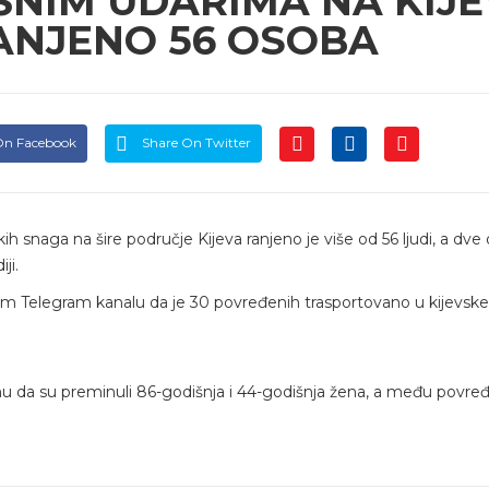
ŠNIM UDARIMA NA KIJE
RANJENO 56 OSOBA
On Facebook
Share On Twitter
naga na šire područje Kijeva ranjeno je više od 56 ljudi, a dve
ji.
svom Telegram kanalu da je 30 povređenih trasportovano u kijevske
amu da su preminuli 86-godišnja i 44-godišnja žena, a među povr