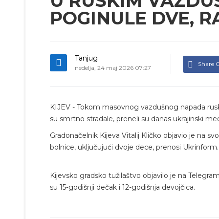
U RUSKIM VAZDU
POGINULE DVE, 
Tanjug
Share 
nedelja, 24 maj 2026 07:27
KIJEV - Tokom masovnog vazdušnog napada ruskih s
su smrtno stradale, preneli su danas ukrajinski medi
Gradonačelnik Kijeva Vitalij Kličko objavio je na 
bolnice, uključujući dvoje dece, prenosi Ukrinform.
Kijevsko gradsko tužilaštvo objavilo je na Telegr
su 15-godišnji dečak i 12-godišnja devojčica.