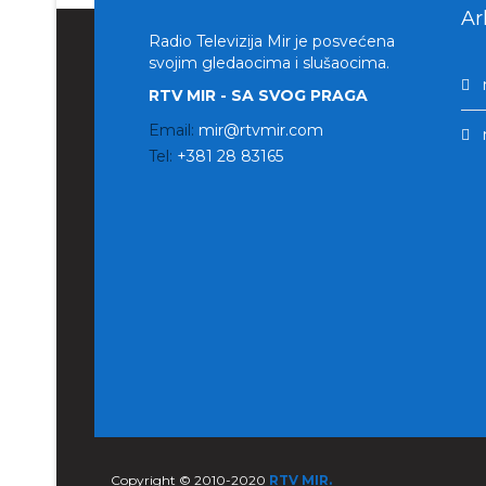
Ar
Radio Televizija Mir je posvećena
svojim gledaocima i slušaocima.
RTV MIR - SA SVOG PRAGA
Email:
mir@rtvmir.com
Tel:
+381 28 83165
Copyright © 2010-2020
RTV MIR.