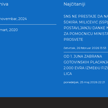
hiva
Najčitaniji
SNS NE PRESTAJE DA N
novembar, 2024
ŠOKIRA: MILIĆEVIĆ (SSP)
POSTAVLJANJU DANKE 
mart, 2020
ZA POMOĆNICU MINIST
PROSVETE
četvrtak, 26 februar 2026 13:53
OD 1. JUNA ZABRANA
GOTOVINSKIH PLAĆANJ
2.000 EVRA IZMEĐU FIZ
LICA
ponedeljak, 25 maj 2026 22:21