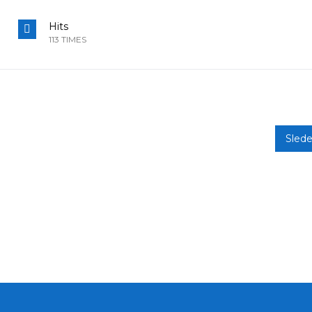
Hits
113 TIMES
Sled