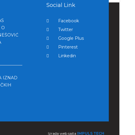
Social Link
AS
Facebook
 O
Twitter
NEŠOVIĆ
Google Plus
A
Pinterest
Linkedin
A IZNAD
IČKIH
Izrada web sajta
IMPULS TECH