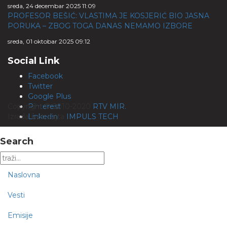
sreda, 24 decembar 2025 11:09
PROFESOR BEŠIĆ: VLASTIMA JE KOSJERIĆ BIO JASNA
PORUKA – ZBOG TOGA DANAS NEMAMO IZBORE
sreda, 01 oktobar 2025 09:12
Social Link
Facebook
Twitter
Google Plus
Copyright © 2010-2020
Pinterest
RTV MIR.
Izrada web sajta
Linkedin
IMPULS TECH
Search
Naslovna
Vesti
Emisije