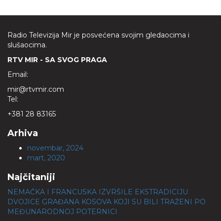
Radio Televizija Mir je posvećena svojim gledaocima i
slušaocima.
RTV MIR - SA SVOG PRAGA
Email:
mir@rtvmir.com
Tel:
+381 28 83165
Arhiva
novembar, 2024
mart, 2020
Najčitaniji
NEMAČKA I FRANCUSKA IZVRŠILE EKSTRADICIJU
DVOJICE GRAĐANA KOSOVA KOJI SU BILI TRAŽENI PO
MEĐUNARODNOJ POTERNICI