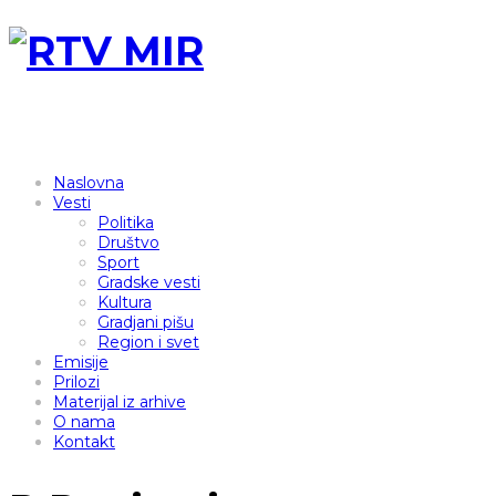
Naslovna
Vesti
Politika
Društvo
Sport
Gradske vesti
Kultura
Gradjani pišu
Region i svet
Emisije
Prilozi
Materijal iz arhive
O nama
Kontakt