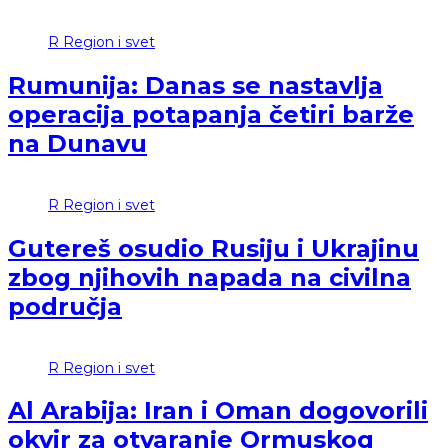
R
Region i svet
Rumunija: Danas se nastavlja
operacija potapanja četiri barže
na Dunavu
R
Region i svet
Gutereš osudio Rusiju i Ukrajinu
zbog njihovih napada na civilna
područja
R
Region i svet
Al Arabija: Iran i Oman dogovorili
okvir za otvaranje Ormuskog