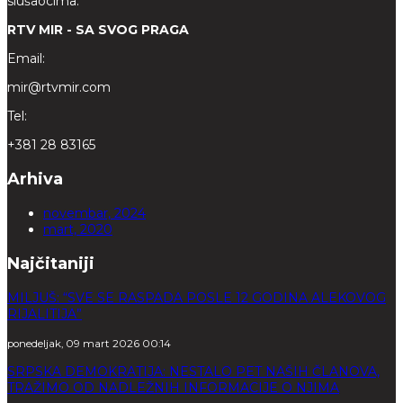
slušaocima.
RTV MIR - SA SVOG PRAGA
Email:
mir@rtvmir.com
Tel:
+381 28 83165
Arhiva
novembar, 2024
mart, 2020
Najčitaniji
MILJUŠ: “SVE SE RASPADA POSLE 12 GODINA ALEKOVOG
RIJALITIJA”
ponedeljak, 09 mart 2026 00:14
SRPSKA DEMOKRATIJA: NESTALO PET NAŠIH ČLANOVA,
TRAŽIMO OD NADLEŽNIH INFORMACIJE O NJIMA