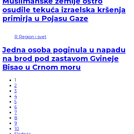
Muslimanske zemlje oštro
osudile tekuća izraelska kršenja
primirja u Pojasu Gaze
R
Region i svet
Jedna osoba poginula u napadu
na brod pod zastavom Gvineje
Bisao u Crnom moru
1
2
3
4
5
6
7
8
9
10
Sledeća