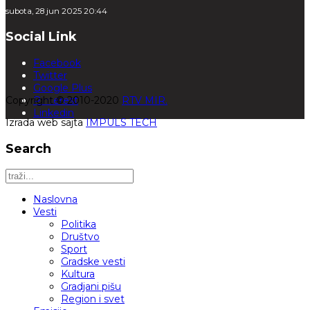
subota, 28 jun 2025 20:44
Social Link
Facebook
Twitter
Google Plus
Copyright © 2010-2020
Pinterest
RTV MIR.
Linkedin
Izrada web sajta
IMPULS TECH
Search
Naslovna
Vesti
Politika
Društvo
Sport
Gradske vesti
Kultura
Gradjani pišu
Region i svet