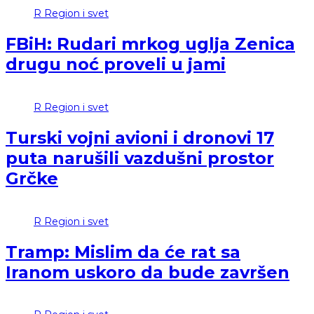
R
Region i svet
FBiH: Rudari mrkog uglja Zenica
drugu noć proveli u jami
R
Region i svet
Turski vojni avioni i dronovi 17
puta narušili vazdušni prostor
Grčke
R
Region i svet
Tramp: Mislim da će rat sa
Iranom uskoro da bude završen