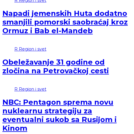
R
Region i svet
Napadi jemenskih Huta dodatno
smanjili pomorski saobraćaj kroz
Ormuz i Bab el-Mandeb
R
Region i svet
Obeležavanje 31 godine od
zločina na Petrovačkoj cesti
R
Region i svet
NBC: Pentagon sprema novu
nuklearnu strategiju za
eventualni sukob sa Rusijom i
Kinom