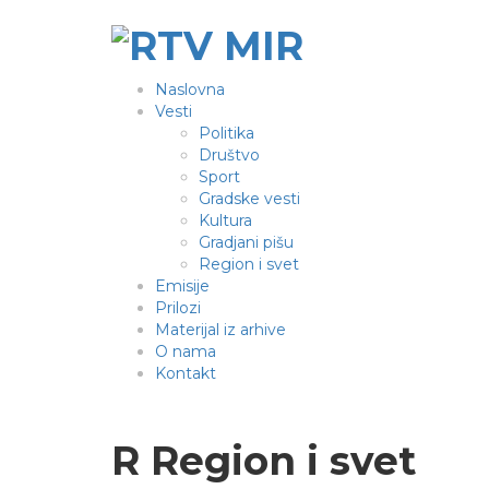
Naslovna
Vesti
Politika
Društvo
Sport
Gradske vesti
Kultura
Gradjani pišu
Region i svet
Emisije
Prilozi
Materijal iz arhive
O nama
Kontakt
R
Region i svet