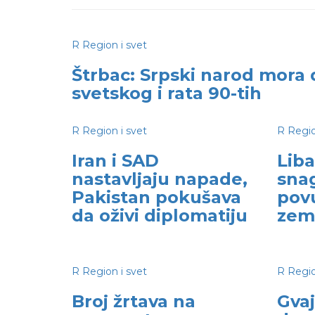
R
Region i svet
Štrbac: Srpski narod mora 
svetskog i rata 90-tih
R
Region i svet
R
Regio
Iran i SAD
Liba
nastavljaju napade,
snag
Pakistan pokušava
pov
da oživi diplomatiju
zem
R
Region i svet
R
Regio
Broj žrtava na
Gva