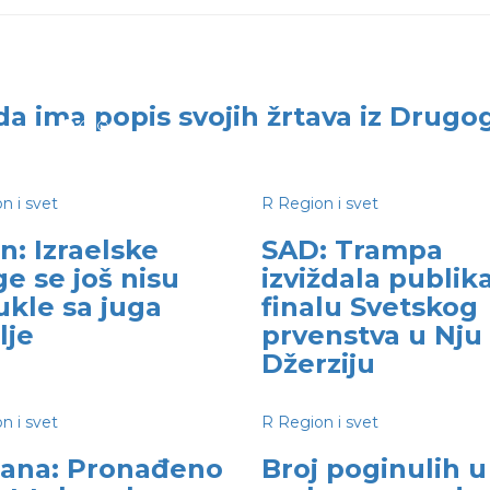
da ima popis svojih žrtava iz Drugo
n i svet
R
Region i svet
n: Izraelske
SAD: Trampa
e se još nisu
izviždala publik
ukle sa juga
finalu Svetskog
lje
prvenstva u Nju
Džerziju
n i svet
R
Region i svet
jana: Pronađeno
Broj poginulih u