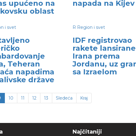
as upućeno na
napada na Kijev
kovsku oblast
n i svet
R
Region i svet
tavljeno
IDF registrovao
ričko
rakete lansirane
bardovanje
Irana prema
a, Teheran
Jordanu, uz gra
raća napadima
sa Izraelom
alivske države
9
10
11
12
13
Sledeća
Kraj
a
Najčitaniji