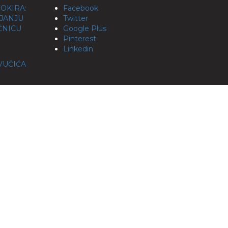
OKIRA:
Facebook
LJANJU
Twitter
ĆNICU
Google Plus
Pinterest
Linkedin
VUČIĆA