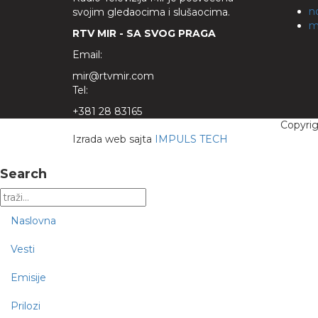
n
svojim gledaocima i slušaocima.
m
RTV MIR - SA SVOG PRAGA
Email:
mir@rtvmir.com
Tel:
+381 28 83165
Copyri
Izrada web sajta
IMPULS TECH
Search
Naslovna
Vesti
Emisije
Prilozi