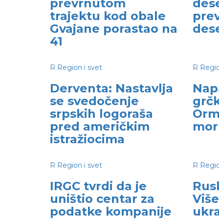
prevrnutom
des
trajektu kod obale
prev
Gvajane porastao na
des
41
R
Region i svet
R
Regio
Derventa: Nastavlja
Nap
se svedočenje
grč
srpskih logoraša
Orm
pred američkim
mor
istražiocima
R
Region i svet
R
Regio
IRGC tvrdi da je
Rusk
uništio centar za
Viš
podatke kompanije
ukra