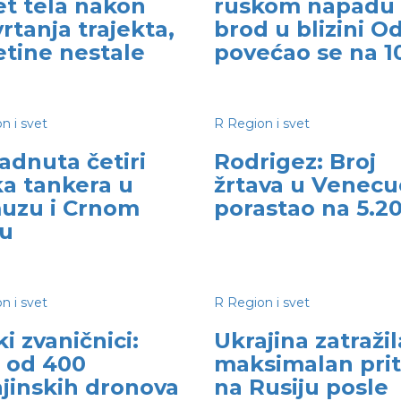
et tela nakon
ruskom napadu
rtanja trajekta,
brod u blizini O
etine nestale
povećao se na 1
n i svet
R
Region i svet
adnuta četiri
Rodrigez: Broj
ka tankera u
žrtava u Venecu
uzu i Crnom
porastao na 5.2
u
n i svet
R
Region i svet
i zvaničnici:
Ukrajina zatražil
e od 400
maksimalan prit
jinskih dronova
na Rusiju posle