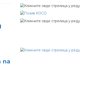
g
a na