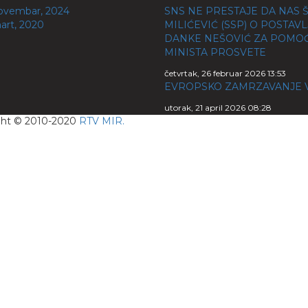
ovembar, 2024
SNS NE PRESTAJE DA NAS Š
art, 2020
MILIĆEVIĆ (SSP) O POSTAV
DANKE NEŠOVIĆ ZA POMO
MINISTA PROSVETE
četvrtak, 26 februar 2026 13:53
EVROPSKO ZAMRZAVANJE 
utorak, 21 april 2026 08:28
ght © 2010-2020
RTV MIR.