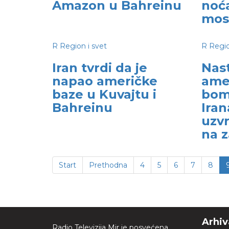
Amazon u Bahreinu
noć
mos
R
Region i svet
R
Regio
Iran tvrdi da je
Nas
napao američke
ame
baze u Kuvajtu i
bom
Bahreinu
Iran
uzv
na z
Start
Prethodna
4
5
6
7
8
Arhiv
Radio Televizija Mir je posvećena