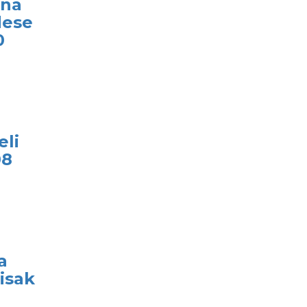
 na
dese
0
eli
08
a
isak