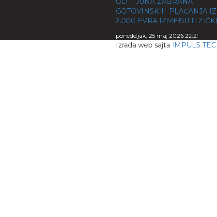
OD 1. JUNA ZABRANA
GOTOVINSKIH PLAĆANJA I
2.000 EVRA IZMEĐU FIZIČK
ponedeljak, 25 maj 2026 22:21
Izrada web sajta
IMPULS TE