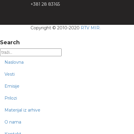
+381 28 83165
Copyright © 2010-2020
RTV MIR.
Search
Naslovna
Vesti
Emisije
Prilozi
Materijal iz arhive
O nama