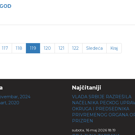
 GOD
117
118
119
120
121
122
Sledeća
Kraj
a
Najčitaniji
ovembar, 2024
VLADA SRBIJE RAZREŠILA
art, 2020
NAČELNIKA PEĆKOG UPRA
OKRUGA I PREDSEDNIKA
PRIVREMENOG ORGANA OP
PRIZREN
subota, 16 maj 2026 18:19