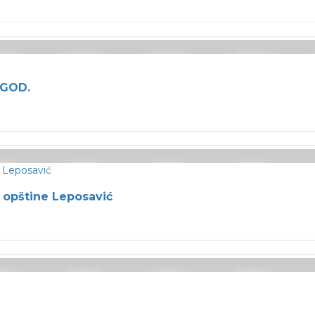
.GOD.
k opštine Leposavić