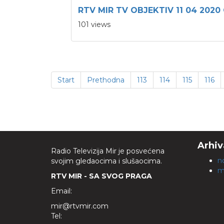
RTV MIR TV OBJEKTIV 11 04 2020
101 views
Start
Prethodna
113
114
115
116
Arhiv
Radio Televizija Mir je posvećena
n
svojim gledaocima i slušaocima.
m
RTV MIR - SA SVOG PRAGA
Email:
mir@rtvmir.com
Tel: