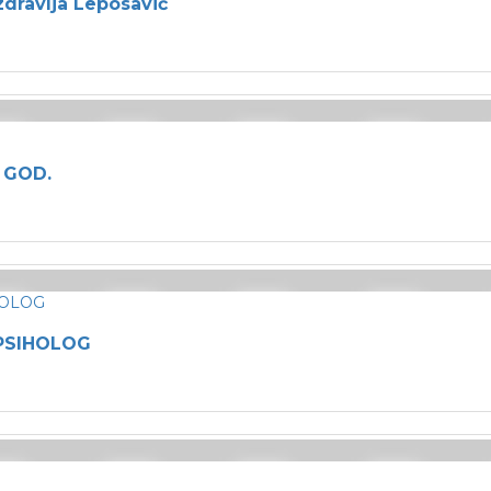
zdravlja Leposavić
 GOD.
 PSIHOLOG