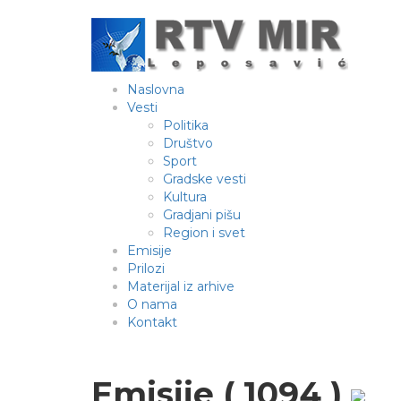
Naslovna
Vesti
Politika
Društvo
Sport
Gradske vesti
Kultura
Gradjani pišu
Region i svet
Emisije
Prilozi
Materijal iz arhive
O nama
Kontakt
Emisije ( 1094 )