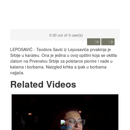
0.00 out of 0 user(s)
0
0
LEPOSAVIĆ - Teodora Savić iz Leposavića prvakinja je
Srbije u karateu. Ona je jedina u ovoj opštini koja se okitila
zlatom na Prvenstvu Srbije za poletarce pionire i nade u
katama i borbama. Naizgled krhka a ipak u borbama
najjača.
Related Videos