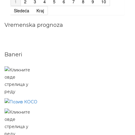
1
2
3
4
5
6
7
8
9
10
Sledeća
Kraj
Vremenska prognoza
Baneri