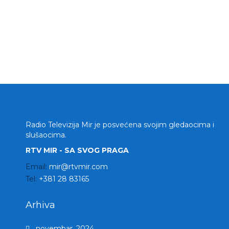
Radio Televizija Mir je posvećena svojim gledaocima i
slušaocima.
RTV MIR - SA SVOG PRAGA
Email:
mir@rtvmir.com
Tel:
+381 28 83165
Arhiva
novembar, 2024