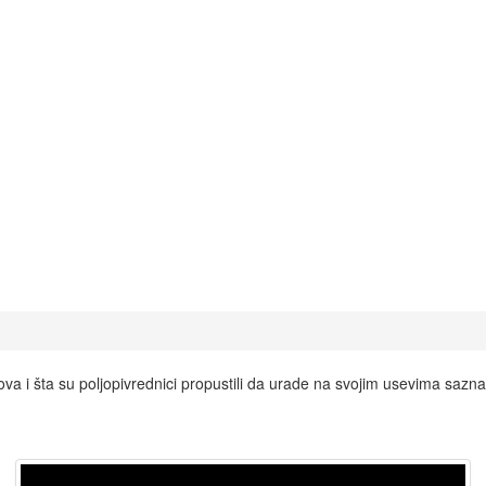
a i šta su poljopivrednici propustili da urade na svojim usevima sazn