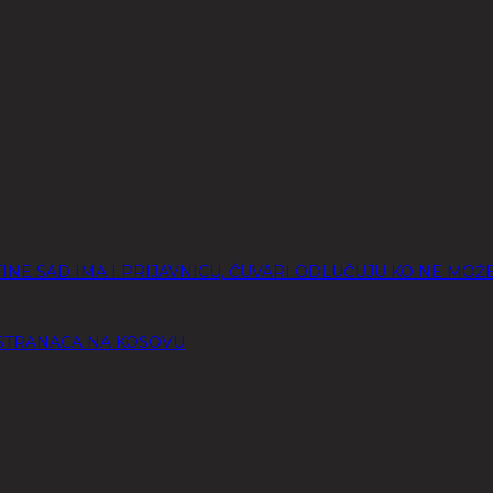
INE SAD IMA I PRIJAVNICU, ČUVARI ODLUČUJU KO NE MOŽ
 STRANACA NA KOSOVU