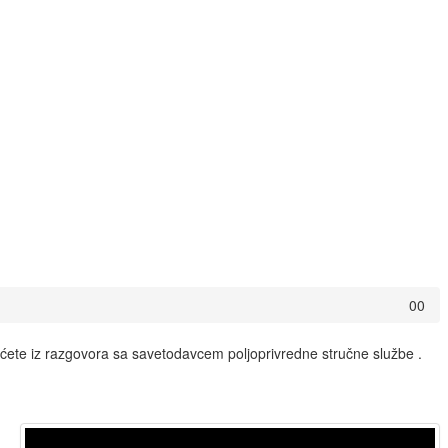
0
0
aćete iz razgovora sa savetodavcem poljoprivredne stručne službe .