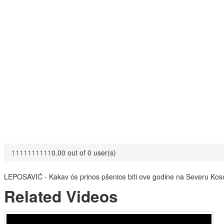
1
1
1
1
1
1
1
1
1
1
0.00 out of 0 user(s)
LEPOSAVIĆ - Kakav će prinos pšenice biti ove godine na Severu Kosov
Related Videos