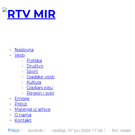
Naslovna
Vesti
Politika
Društvo
Sport
Gradske vesti
Kultura
Gradjani pišu
Region i svet
Emisije
Prilozi
Materijal iz arhive
O nama
Kontakt
Prilozi
/
korisnik
/
nedelja, 07 jun 2020 17:06 /
541 views