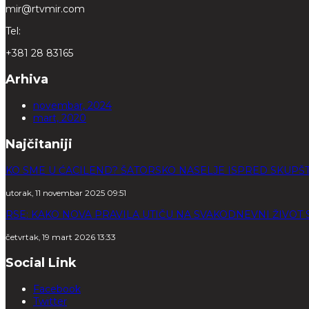
mir@rtvmir.com
Tel:
+381 28 83165
Arhiva
novembar, 2024
mart, 2020
Najčitaniji
KO SME U ĆACILEND? ŠATORSKO NASELJE ISPRED SKUPŠT
utorak, 11 novembar 2025 09:51
RSE: KAKO NOVA PRAVILA UTIČU NA SVAKODNEVNI ŽIVOT
četvrtak, 19 mart 2026 13:33
Social Link
Facebook
Twitter