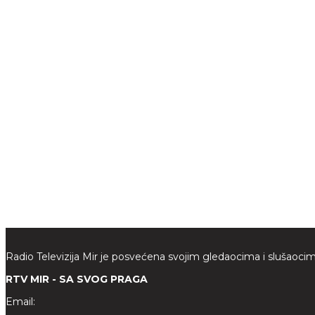
Radio Televizija Mir je posvećena svojim gledaocima i slušaocim
RTV MIR - SA SVOG PRAGA
Email: