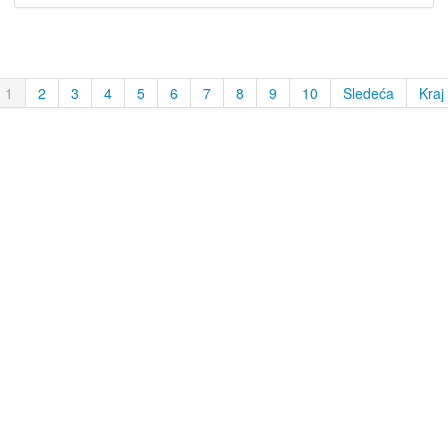
1
2
3
4
5
6
7
8
9
10
Sledeća
Kraj