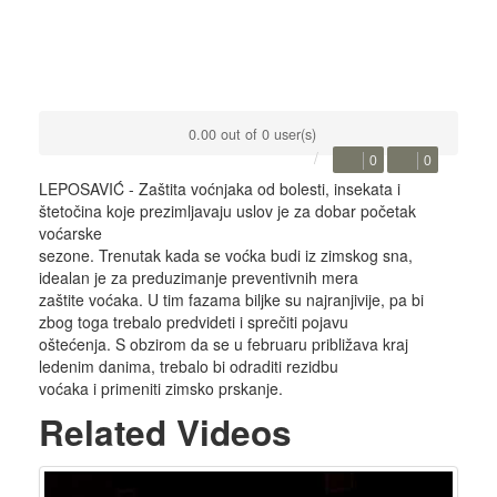
0.00 out of 0 user(s)
0
0
LEPOSAVIĆ - Zaštita voćnjaka od bolesti, insekata i
štetočina koje prezimljavaju uslov je za dobar početak
voćarske
sezone. Trenutak kada se voćka budi iz zimskog sna,
idealan je za preduzimanje preventivnih mera
zaštite voćaka. U tim fazama biljke su najranjivije, pa bi
zbog toga trebalo predvideti i sprečiti pojavu
oštećenja. S obzirom da se u februaru približava kraj
ledenim danima, trebalo bi odraditi rezidbu
voćaka i primeniti zimsko prskanje.
Related Videos