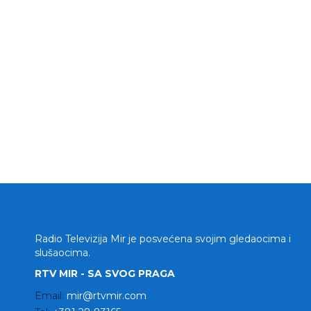
Radio Televizija Mir je posvećena svojim gledaocima i
slušaocima.
RTV MIR - SA SVOG PRAGA
Email:
mir@rtvmir.com