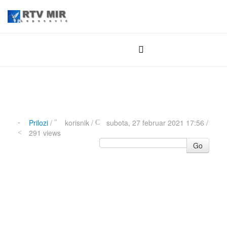
Prilozi
/
korisnik
/
subota, 27 februar 2021 17:56 /
291 views
Go