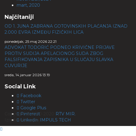
mart, 2020
Najčitaniji
OD 1. JUNA ZABRANA GOTOVINSKIH PLAĆANJA IZNAD
2.000 EVRA IZMEĐU FIZIČKIH LICA
ponedeljak, 25 maj 2026 22:21
ADVOKAT TODORIĆ PODNEO KRIVIČNE PRIJAVE
PROTIV SUDIJA APELACIONOG SUDA ZBOG
FALSIFIKOVANJA ZAPISNIKA U SLUČAJU SLAVKA
ĆUVURIJE
sreda, 14 januar 2026 13:19
Social Link
Facebook
Twitter
Google Plus
Copyright © 2010-2020
Pinterest
RTV MIR.
Izrada web sajta
Linkedin
IMPULS TECH