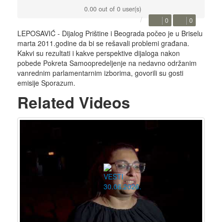
0.00 out of 0 user(s)
0
0
LEPOSAVIĆ - Dijalog Prištine i Beograda počeo je u Briselu
marta 2011.godine da bi se rešavali problemi građana.
Kakvi su rezultati i kakve perspektive dijaloga nakon
pobede Pokreta Samoopredeljenje na nedavno održanim
vanrednim parlamentarnim izborima, govorili su gosti
emisije Sporazum.
Related Videos