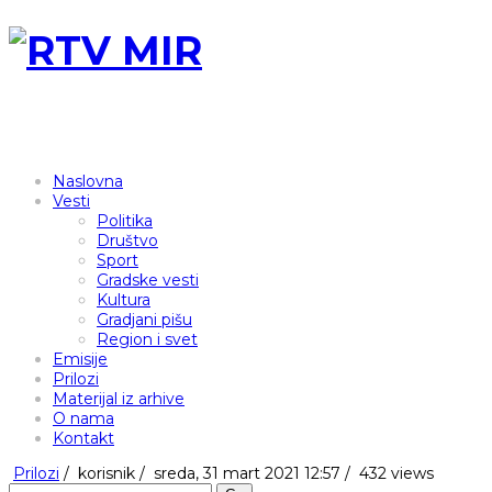
Naslovna
Vesti
Politika
Društvo
Sport
Gradske vesti
Kultura
Gradjani pišu
Region i svet
Emisije
Prilozi
Materijal iz arhive
O nama
Kontakt
Prilozi
/
korisnik
/
sreda, 31 mart 2021 12:57 /
432 views