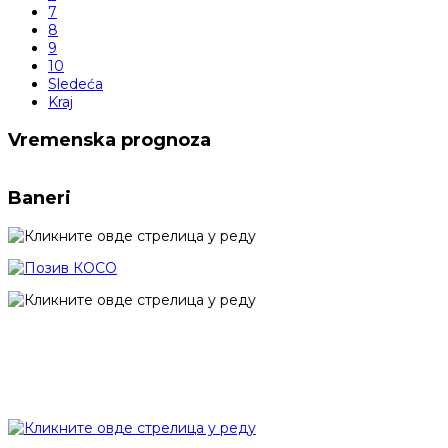
7
8
9
10
Sledeća
Kraj
Vremenska prognoza
Baneri