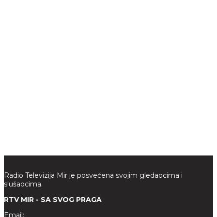
Radio Televizija Mir je posvećena svojim gledaocima i
slušaocima.
RTV MIR - SA SVOG PRAGA
Email: