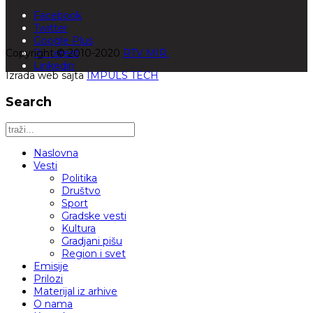
Facebook
Twitter
Google Plus
Copyright © 2010-2020
Pinterest
RTV MIR.
Linkedin
Izrada web sajta
IMPULS TECH
Search
Naslovna
Vesti
Politika
Društvo
Sport
Gradske vesti
Kultura
Gradjani pišu
Region i svet
Emisije
Prilozi
Materijal iz arhive
O nama