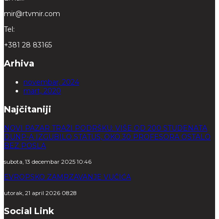
mir@rtvmir.com
Tel:
+381 28 83165
Arhiva
novembar, 2024
mart, 2020
Najčitaniji
NOVI PAZAR TRAŽI PODRŠKU: VIŠE OD 200 STUDENATA
DUNP-A IZGUBILO STATUS, OKO 30 PROFESORA OSTALO
BEZ POSLA
subota, 13 decembar 2025 10:46
EVROPSKO ZAMRZAVANJE VUČIĆA
utorak, 21 april 2026 08:28
Social Link