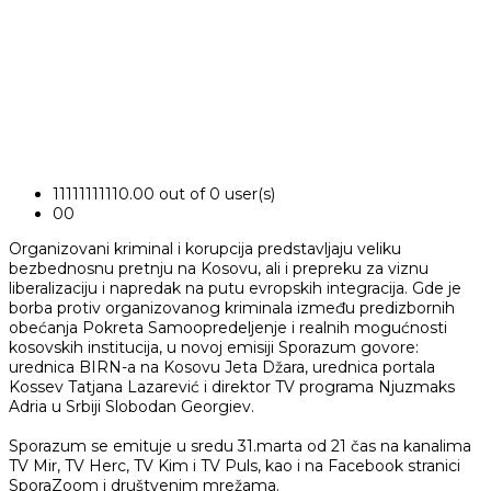
1
1
1
1
1
1
1
1
1
1
0.00 out of 0 user(s)
0
0
Organizovani kriminal i korupcija predstavljaju veliku
bezbednosnu pretnju na Kosovu, ali i prepreku za viznu
liberalizaciju i napredak na putu evropskih integracija. Gde je
borba protiv organizovanog kriminala između predizbornih
obećanja Pokreta Samoopredeljenje i realnih mogućnosti
kosovskih institucija, u novoj emisiji Sporazum govore:
urednica BIRN-a na Kosovu Jeta Džara, urednica portala
Kossev Tatjana Lazarević i direktor TV programa Njuzmaks
Adria u Srbiji Slobodan Georgiev.
Sporazum se emituje u sredu 31.marta od 21 čas na kanalima
TV Mir, TV Herc, TV Kim i TV Puls, kao i na Facebook stranici
SporaZoom i društvenim mrežama.