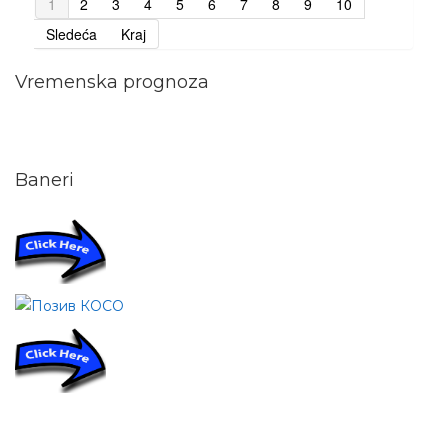
1
2
3
4
5
6
7
8
9
10
Sledeća
Kraj
Vremenska prognoza
Baneri