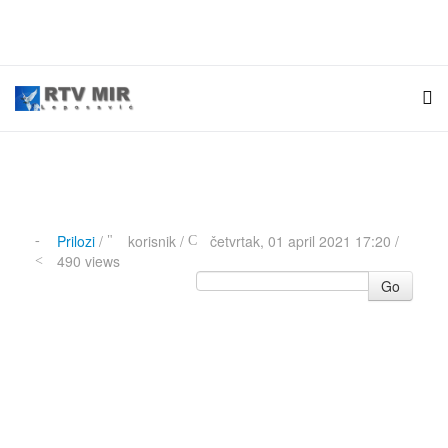
Prilozi
/
korisnik
/
četvrtak, 01 april 2021 17:20 /
490 views
Go