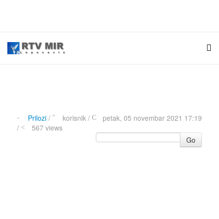
Prilozi
/
korisnik
/
petak, 05 novembar 2021 17:19
/
567 views
Go