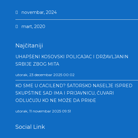
novembar, 2024
mart, 2020
Najčitaniji
UHAPŠENI KOSOVSKI POLICAJAC I DRŽAVLJANIN
SRBIJE ZBOG MITA
utorak, 23 decembar 2025 00:02
KO SME U ĆACILEND? ŠATORSKO NASELJE ISPRED
SKUPŠTINE SAD IMA I PRIJAVNICU, ČUVARI
ODLUČUJU KO NE MOŽE DA PRIĐE
utorak, 11 novembar 2025 09:51
Social Link