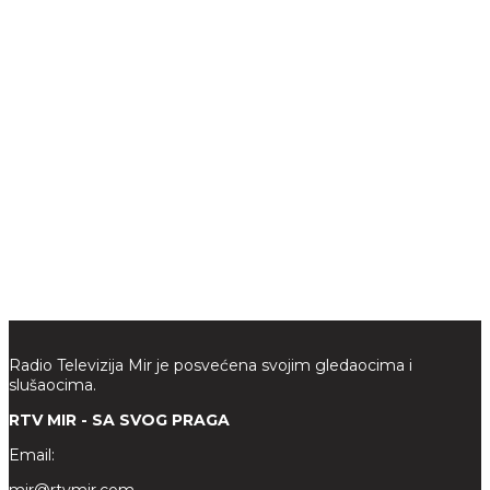
Radio Televizija Mir je posvećena svojim gledaocima i
slušaocima.
RTV MIR - SA SVOG PRAGA
Email: