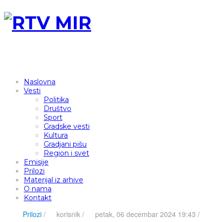
Naslovna
Vesti
Politika
Društvo
Sport
Gradske vesti
Kultura
Gradjani pišu
Region i svet
Emisije
Prilozi
Materijal iz arhive
O nama
Kontakt
Prilozi
/
korisnik
/
petak, 06 decembar 2024 19:43 /