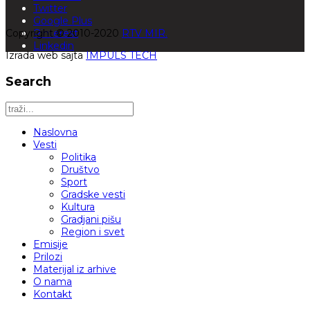
Twitter
Google Plus
Copyright © 2010-2020
Pinterest
RTV MIR.
Linkedin
Izrada web sajta
IMPULS TECH
Search
Naslovna
Vesti
Politika
Društvo
Sport
Gradske vesti
Kultura
Gradjani pišu
Region i svet
Emisije
Prilozi
Materijal iz arhive
O nama
Kontakt