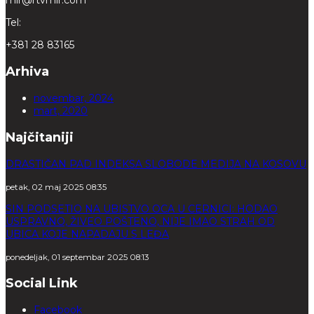
mir@rtvmir.com
Tel:
+381 28 83165
Arhiva
novembar, 2024
mart, 2020
Najčitaniji
DRASTIČAN PAD INDEKSA SLOBODE MEDIJA NA KOSOVU
petak, 02 maj 2025 08:35
SIN PODSETIO NA UBISTVO OCA U CERNICI: HODAO
USPRAVNO, ŽIVEO POŠTENO, NIJE IMAO STRAH OD
UBICA KOJE NAPADAJU S LEĐA
ponedeljak, 01 septembar 2025 08:13
Social Link
Facebook