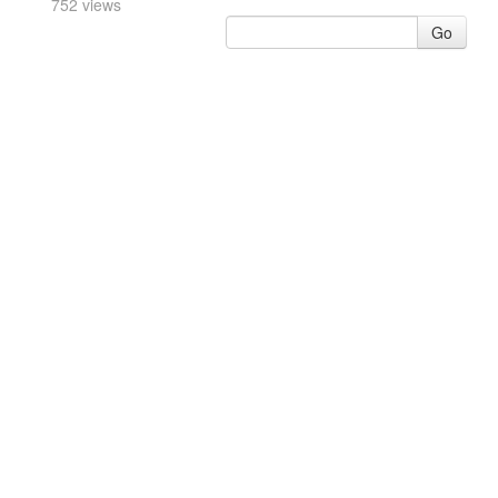
752 views
Go