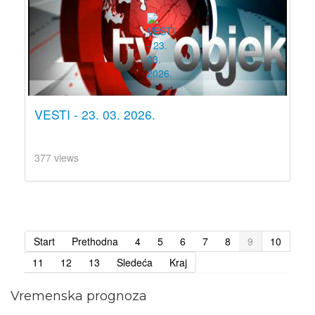
VESTI - 23. 03. 2026.
377 views
Start
Prethodna
4
5
6
7
8
9
10
11
12
13
Sledeća
Kraj
Vremenska prognoza