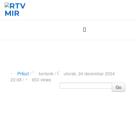
Prilozi
/
korisnik
/
utorak, 24 decembar 2024
22:08 /
653 views
Go