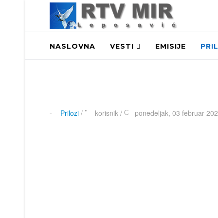
NASLOVNA
VESTI
EMISIJE
PRI
Prilozi
/
korisnik
/
ponedeljak, 03 februar 202