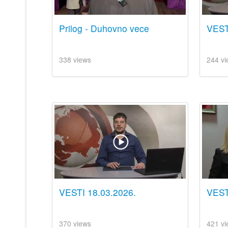
Prilog - Duhovno vece
VESTI
338 views
244 vi
VESTI 18.03.2026.
VEST
370 views
421 vi