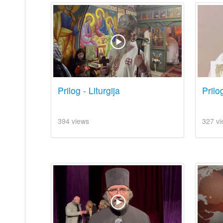
Prilog - Liturgija
Prilo
394 views
327 vi