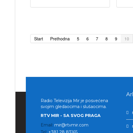
Start
Prethodna
5
6
7
8
9
10
Ar
Radio Televizija Mir je posvećena
svojim gledaocima i slušaocima.
RTV MIR - SA SVOG PRAGA
Email:
mir@rtvmir.com
Tel:
+381 28 83165