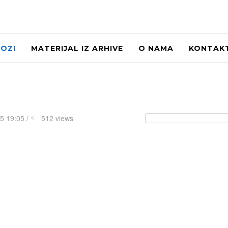
LOZI
MATERIJAL IZ ARHIVE
O NAMA
KONTAK
5 19:05 /
512 views