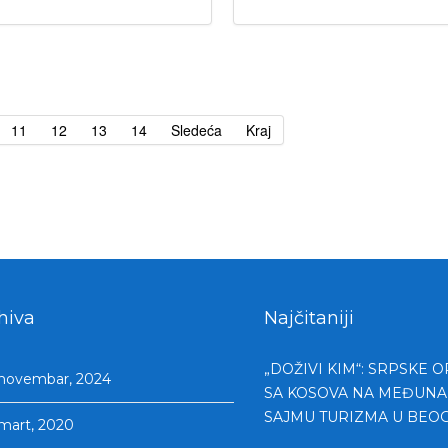
11
12
13
14
Sledeća
Kraj
hiva
Najčitaniji
„DOŽIVI KIM“: SRPSKE 
novembar, 2024
SA KOSOVA NA MEĐU
SAJMU TURIZMA U BEO
mart, 2020