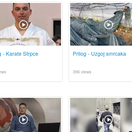
g - Karate Strpce
Prilog - Uzgoj smrcaka
ews
396 views