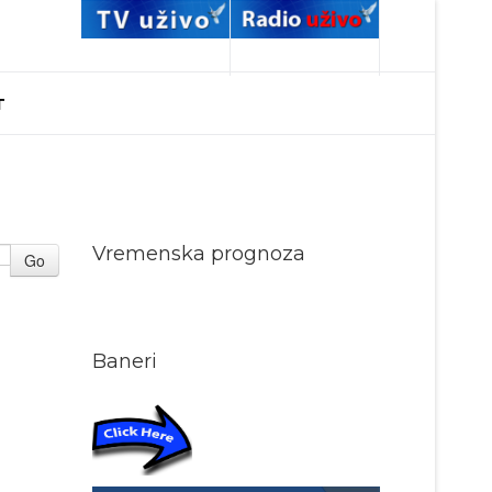
T
Vremenska prognoza
Go
Baneri