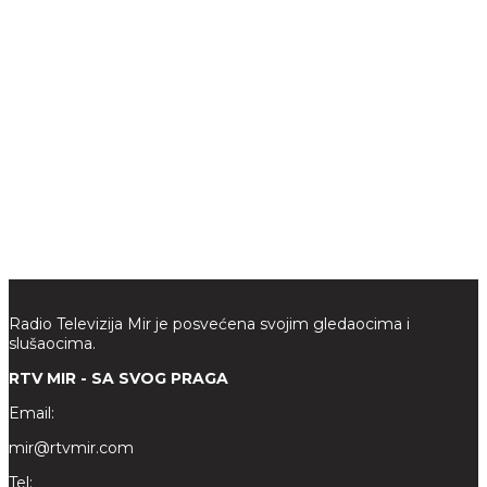
Radio Televizija Mir je posvećena svojim gledaocima i
slušaocima.
RTV MIR - SA SVOG PRAGA
Email:
mir@rtvmir.com
Tel: