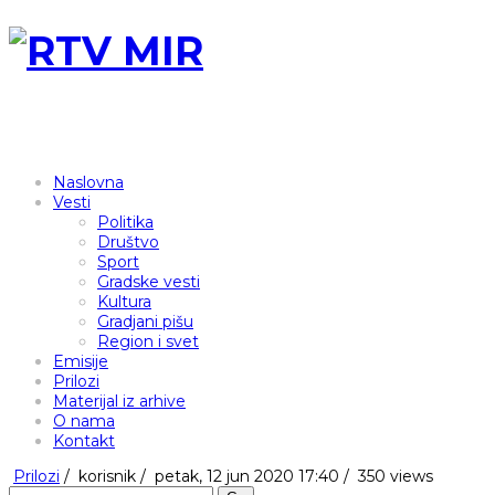
Naslovna
Vesti
Politika
Društvo
Sport
Gradske vesti
Kultura
Gradjani pišu
Region i svet
Emisije
Prilozi
Materijal iz arhive
O nama
Kontakt
Prilozi
/
korisnik
/
petak, 12 jun 2020 17:40 /
350 views