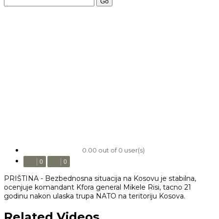
Go
0.00 out of 0 user(s)
0
0
PRIŠTINA - Bezbednosna situacija na Kosovu je stabilna,
ocenjuje komandant Kfora general Mikele Risi, tacno 21
godinu nakon ulaska trupa NATO na teritoriju Kosova.
Related Videos