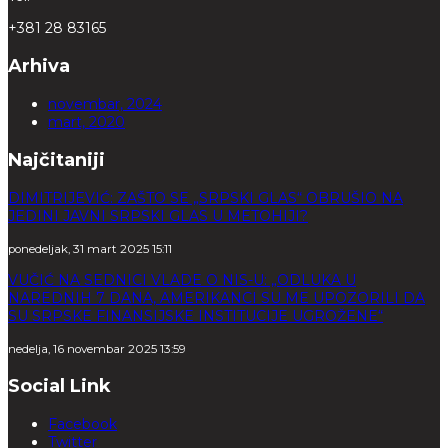
+381 28 83165
Arhiva
novembar, 2024
mart, 2020
Najčitaniji
DIMITRIJEVIĆ: ZAŠTO SE „SRPSKI GLAS“ OBRUŠIO NA
JEDINI JAVNI SRPSKI GLAS U METOHIJI?
ponedeljak, 31 mart 2025 15:11
VUČIĆ NA SEDNICI VLADE O NIS-U: „ODLUKA U
NAREDNIH 7 DANA, AMERIKANCI SU ME UPOZORILI DA
SU SRPSKE FINANSIJSKE INSTITUCIJE UGROŽENE“
nedelja, 16 novembar 2025 13:59
Social Link
Facebook
Twitter