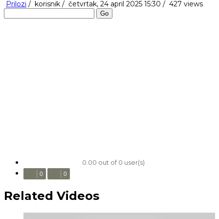
Prilozi
/
korisnik
/
četvrtak, 24 april 2025 15:30 /
427 views
Go
0.00 out of 0 user(s)
0
0
Related Videos