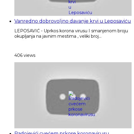
Vanredno dobrovoljno davanje krvi u Leposaviću
LEPOSAVIĆ - Uprkos korona virusu I smanjenom broju
okupljanja na javnim mestima , veliki broj...
406 views
Radojevići cvećem prkose koronavirusu