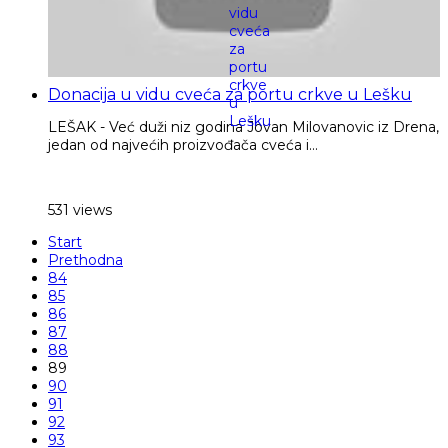
Donacija u vidu cveća za portu crkve u Lešku
LEŠAK - Već duži niz godina Jovan Milovanovic iz Drena,
jedan od najvećih proizvođača cveća i...
531 views
Start
Prethodna
84
85
86
87
88
89
90
91
92
93