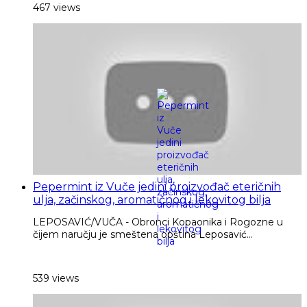
467 views
Pepermint iz Vuče jedini proizvođač eteričnih
ulja, začinskog, aromatičnog i lekovitog bilja
LEPOSAVIĆ/VUČA - Obronci Kopaonika i Rogozne u
čijem naručju je smeštena opština Leposavić...
539 views