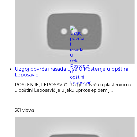
Uzgoj povrća i rasada u selu Postenje u opštini
Leposavić
POSTENJE, LEPOSAVIĆ - Uzgoj povrća u plastenicima
u opštini Leposavić je u jeku uprkos epidemiji...
561 views