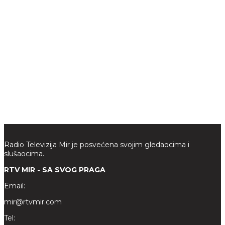
Radio Televizija Mir je posvećena svojim gledaocima i
slušaocima.
RTV MIR - SA SVOG PRAGA
Email:
mir@rtvmir.com
Tel: