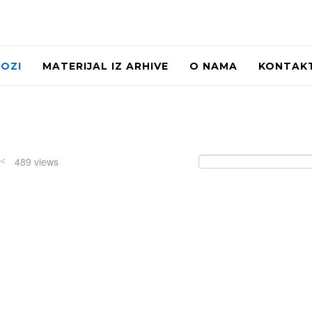
LOZI
MATERIJAL IZ ARHIVE
O NAMA
KONTAK
489 views