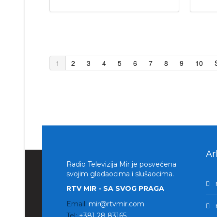
1
2
3
4
5
6
7
8
9
10
Ar
Radio Televizija Mir je posvećena
svojim gledaocima i slušaocima.
RTV MIR - SA SVOG PRAGA
Email:
mir@rtvmir.com
Tel:
+381 28 83165