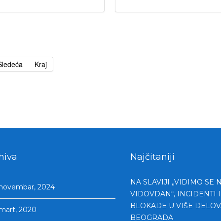
Sledeća
Kraj
hiva
Najčitaniji
NA SLAVIJI „VIDIMO SE 
novembar, 2024
VIDOVDAN“, INCIDENTI I
BLOKADE U VIŠE DELOV
mart, 2020
BEOGRADA