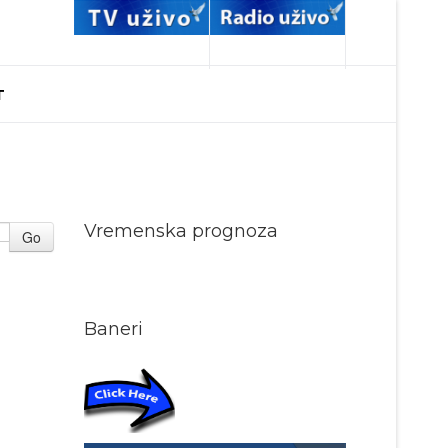
T
Vremenska prognoza
Go
Baneri