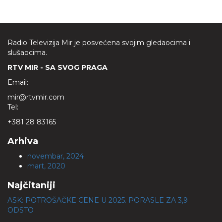
Radio Televizija Mir je posvećena svojim gledaocima i
slušaocima.
RTV MIR - SA SVOG PRAGA
Email:
mir@rtvmir.com
Tel:
+381 28 83165
Arhiva
novembar, 2024
mart, 2020
Najčitaniji
ASK: POTROŠAČKE CENE U 2025. PORASLE ZA 3,9
ODSTO