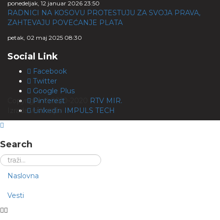
ponedeljak, 12 januar 2026 23:50
RADNICI NA KOSOVU PROTESTUJU ZA SVOJA PRAVA,
ZAHTEVAJU POVEĆANJE PLATA
petak, 02 maj 2025 08:30
Social Link
Facebook
Twitter
Google Plus
Copyright © 2010-2020
Pinterest
RTV MIR.
Izrada web sajta
Linkedin
IMPULS TECH
Search
Naslovna
Vesti