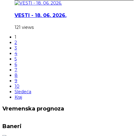
VESTI - 18. 06. 2026.
121 views
1
2
3
4
5
6
7
8
9
10
Sledeća
Kraj
Vremenska prognoza
Baneri