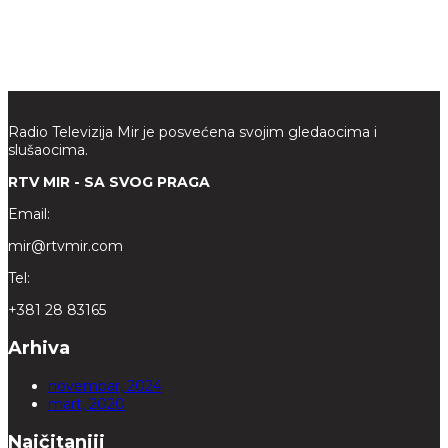
Radio Televizija Mir je posvećena svojim gledaocima i
slušaocima.
RTV MIR - SA SVOG PRAGA
Email:
mir@rtvmir.com
Tel:
+381 28 83165
Arhiva
novembar, 2024
mart, 2020
Najčitaniji