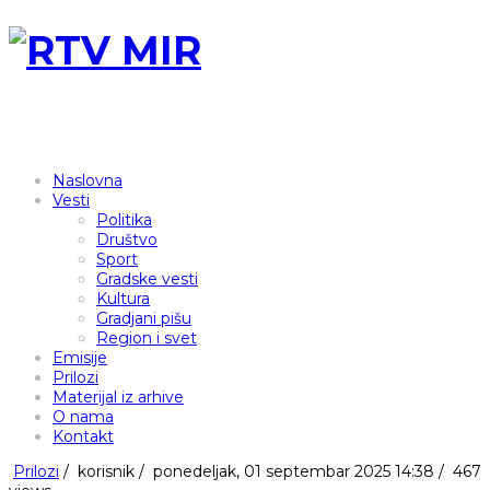
Naslovna
Vesti
Politika
Društvo
Sport
Gradske vesti
Kultura
Gradjani pišu
Region i svet
Emisije
Prilozi
Materijal iz arhive
O nama
Kontakt
Prilozi
/
korisnik
/
ponedeljak, 01 septembar 2025 14:38 /
467