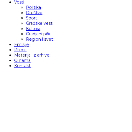
Vesti
Politika
Društvo
Sport
Gradske vesti
Kultura
Gradjani pišu
Region i svet
Emisije
Prilozi
Materijal iz arhive
O nama
Kontakt