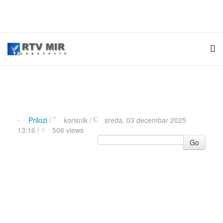
Prilozi
/
korisnik
/
sreda, 03 decembar 2025
13:16 /
506 views
Go