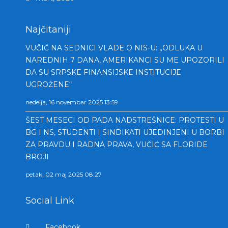
Najčitaniji
VUČIĆ NA SEDNICI VLADE O NIS-U: „ODLUKA U
NAREDNIH 7 DANA, AMERIKANCI SU ME UPOZORILI
DA SU SRPSKE FINANSIJSKE INSTITUCIJE
UGROŽENE“
nedelja, 16 novembar 2025 13:59
ŠEST MESECI OD PADA NADSTREŠNICE: PROTESTI U
BG I NS, STUDENTI I SINDIKATI UJEDINJENI U BORBI
ZA PRAVDU I RADNA PRAVA, VUČIĆ SA FLORIDE
BROJI
petak, 02 maj 2025 08:27
Social Link
Facebook