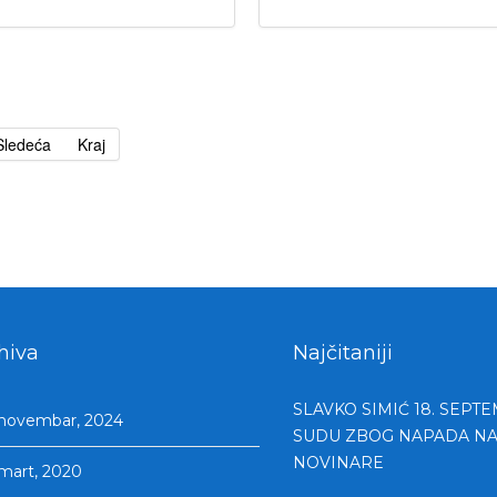
Sledeća
Kraj
hiva
Najčitaniji
SLAVKO SIMIĆ 18. SEPT
novembar, 2024
SUDU ZBOG NAPADA N
NOVINARE
mart, 2020