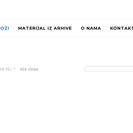
LOZI
MATERIJAL IZ ARHIVE
O NAMA
KONTAK
14:10 /
494 views