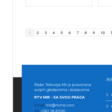
1
2
3
4
5
6
7
8
9
10
Ar
Radio Televizija Mir je posvećena
svojim gledaocima i slušaocima.
RTV MIR - SA SVOG PRAGA
Email:
mir@rtvmir.com
Tel:
+381 28 83165