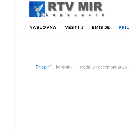
NASLOVNA
VESTI
EMISIJE
PRI
Prilozi
/
korisnik
/
sreda, 24 decembar 2025 