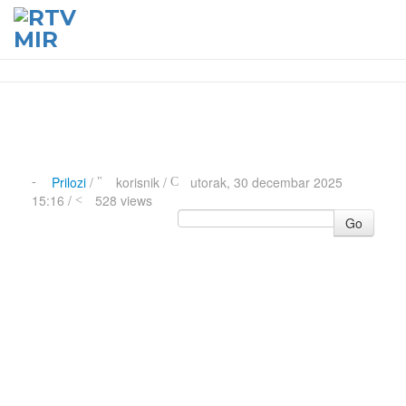
Prilozi
/
korisnik
/
utorak, 30 decembar 2025
15:16 /
528 views
Go