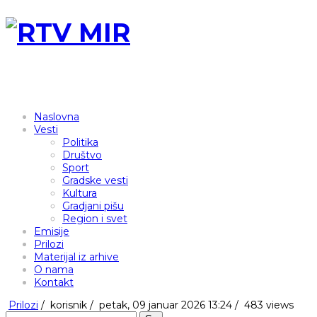
Naslovna
Vesti
Politika
Društvo
Sport
Gradske vesti
Kultura
Gradjani pišu
Region i svet
Emisije
Prilozi
Materijal iz arhive
O nama
Kontakt
Prilozi
/
korisnik
/
petak, 09 januar 2026 13:24 /
483 views