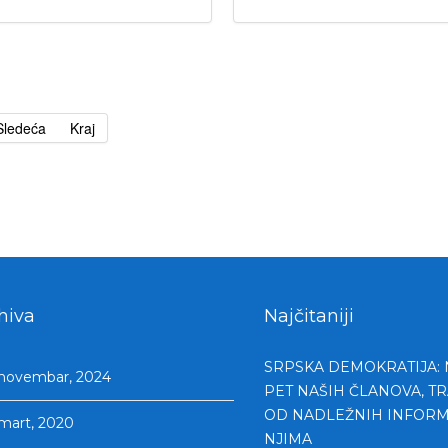
Sledeća
Kraj
hiva
Najčitaniji
SRPSKA DEMOKRATIJA:
novembar, 2024
PET NAŠIH ČLANOVA, T
OD NADLEŽNIH INFORM
mart, 2020
NJIMA