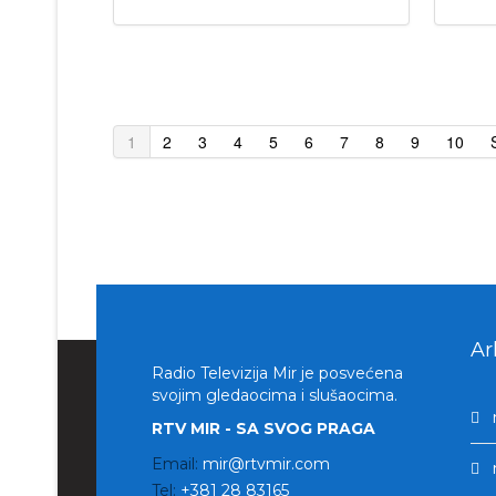
1
2
3
4
5
6
7
8
9
10
Ar
Radio Televizija Mir je posvećena
svojim gledaocima i slušaocima.
RTV MIR - SA SVOG PRAGA
Email:
mir@rtvmir.com
Tel:
+381 28 83165