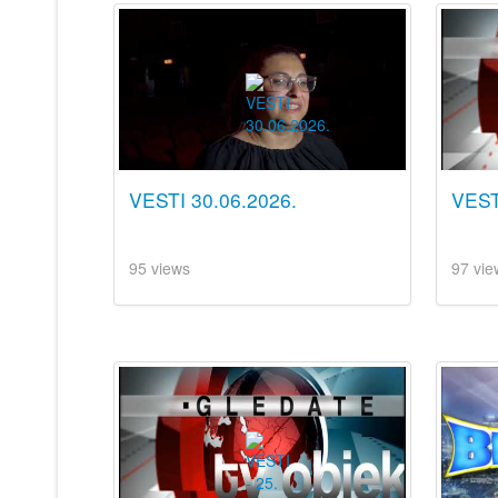
VESTI 30.06.2026.
VEST
95 views
97 vie