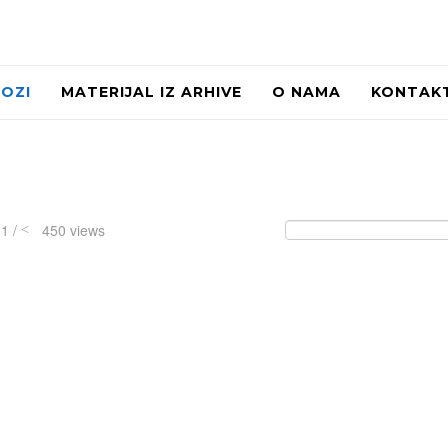
LOZI
MATERIJAL IZ ARHIVE
O NAMA
KONTAK
31 /
450 views