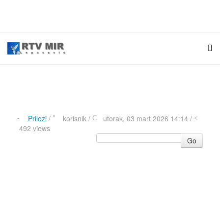
Prilozi
/
korisnik
/
utorak, 03 mart 2026 14:14 /
492 views
Go