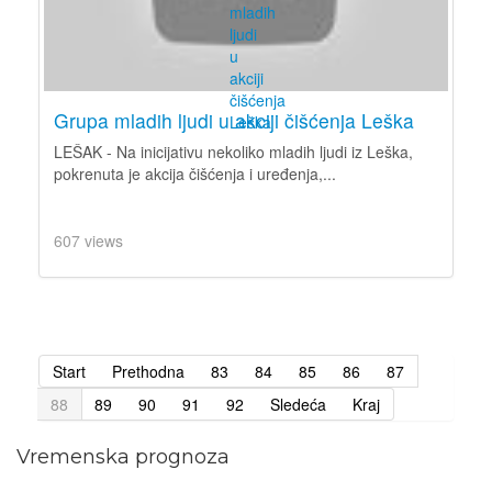
Grupa mladih ljudi u akciji čišćenja Leška
LEŠAK - Na inicijativu nekoliko mladih ljudi iz Leška,
pokrenuta je akcija čišćenja i uređenja,...
607 views
Start
Prethodna
83
84
85
86
87
88
89
90
91
92
Sledeća
Kraj
Vremenska prognoza