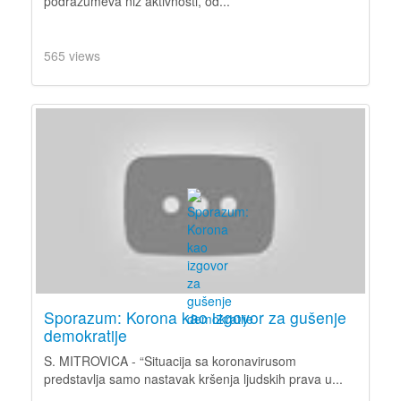
podrazumeva niz aktivnosti, od...
565 views
Sporazum: Korona kao izgovor za gušenje
demokratije
S. MITROVICA - “Situacija sa koronavirusom
predstavlja samo nastavak kršenja ljudskih prava u...