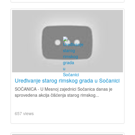
Uređivanje starog rimskog grada u Sočanici
SOČANICA - U Mesnoj zajednici Sočanica danas je
sprovedena akcija čišćenja starog rimskog...
657 views