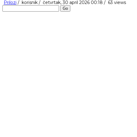
Prilozi
/
korisnik
/
četvrtak, 30 april 2026 00:18 /
63 views
Go