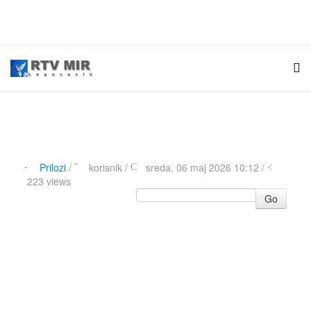
Prilozi
/
korisnik
/
sreda, 06 maj 2026 10:12 /
223 views
Go