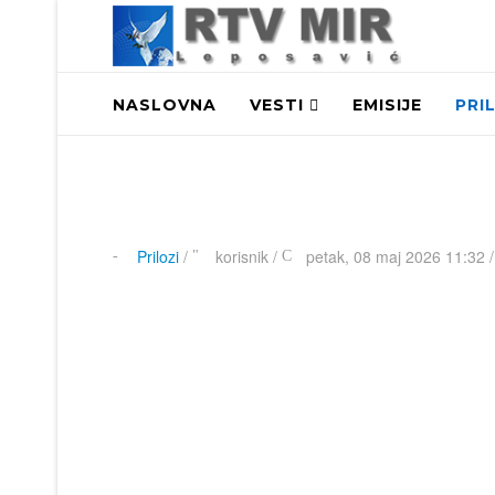
NASLOVNA
VESTI
EMISIJE
PRI
Prilozi
/
korisnik
/
petak, 08 maj 2026 11:32 