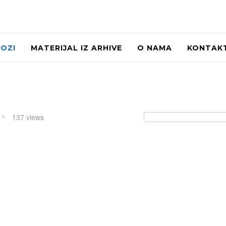
LOZI
MATERIJAL IZ ARHIVE
O NAMA
KONTAK
/
137 views