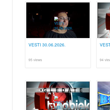
VESTI 30.06.2026.
VEST
95 views
94 vie