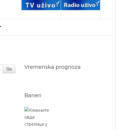
T
Vremenska prognoza
Go
Baneri