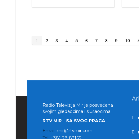
1
2
3
4
5
6
7
8
9
10
Ar
Radio Televizija Mir je posvećena
svojim gledaocima i slušaocima.
RTV MIR - SA SVOG PRAGA
Email:
mir@rtvmir.com
Tel:
+381 28 83165