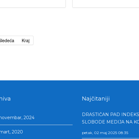
Sledeća
Kraj
hiva
Najčitaniji
DRASTIČAN PAD INDEK
novembar, 2024
SLOBODE MEDIJA NA K
mart, 2020
petak, 02 maj 2025 08:35