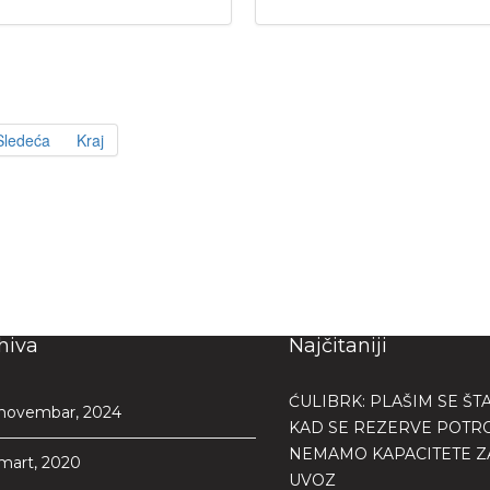
Sledeća
Kraj
hiva
Najčitaniji
ĆULIBRK: PLAŠIM SE ŠTA
novembar, 2024
KAD SE REZERVE POTRO
NEMAMO KAPACITETE ZA
mart, 2020
UVOZ