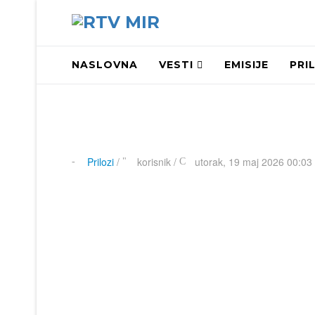
NASLOVNA
VESTI
EMISIJE
PRI
Prilozi
/
korisnik
/
utorak, 19 maj 2026 00:03