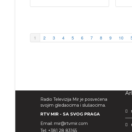
1
2
3
4
5
6
7
8
9
10
Ar
Radio Televizija Mir je posvećena
svojim gledaocima i slušaocima.
RTV MIR - SA SVOG PRAGA
Email:
mir@rtvmir.com
Tel:
+381 28 83165