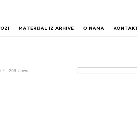
LOZI
MATERIJAL IZ ARHIVE
O NAMA
KONTAK
 /
209 views