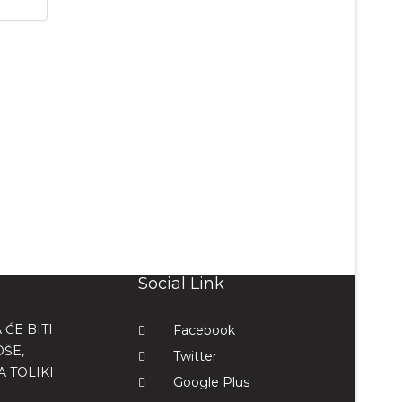
Social Link
 ĆE BITI
Facebook
ŠE,
Twitter
 TOLIKI
Google Plus