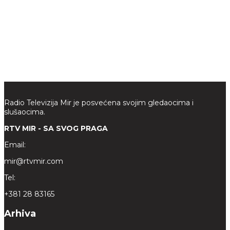
Radio Televizija Mir je posvećena svojim gledaocima i
slušaocima.
RTV MIR - SA SVOG PRAGA
Email:
mir@rtvmir.com
Tel:
+381 28 83165
Arhiva