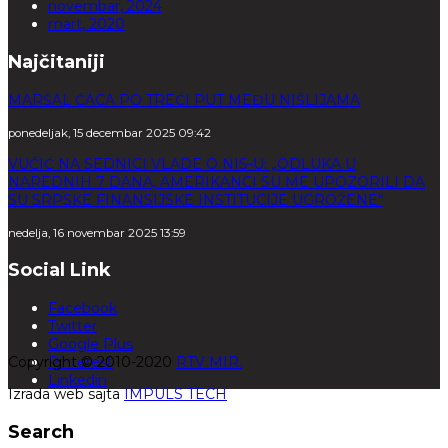
novembar, 2024
mart, 2020
Najčitaniji
MARŠAL ĆACA PO TREĆI PUT MEĐU NIŠLIJAMA
ponedeljak, 15 decembar 2025 09:42
VUČIĆ NA SEDNICI VLADE O NIS-U: „ODLUKA U
NAREDNIH 7 DANA, AMERIKANCI SU ME UPOZORILI DA
SU SRPSKE FINANSIJSKE INSTITUCIJE UGROŽENE“
nedelja, 16 novembar 2025 13:59
Social Link
Facebook
Twitter
Google Plus
Copyright © 2010-2020
Pinterest
RTV MIR.
Linkedin
Izrada web sajta
IMPULS TECH
Search