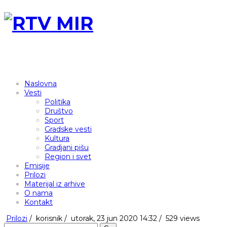
Naslovna
Vesti
Politika
Društvo
Sport
Gradske vesti
Kultura
Gradjani pišu
Region i svet
Emisije
Prilozi
Materijal iz arhive
O nama
Kontakt
Prilozi
/
korisnik
/
utorak, 23 jun 2020 14:32 /
529 views