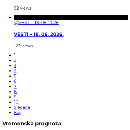
92 views
VESTI - 18. 06. 2026.
123 views
1
2
3
4
5
6
7
8
9
10
Sledeća
Kraj
Vremenska prognoza