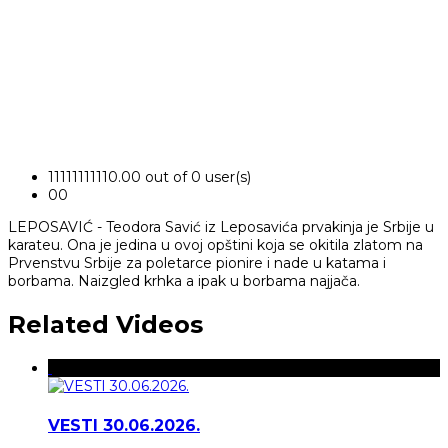
1
1
1
1
1
1
1
1
1
1
0.00 out of 0 user(s)
0
0
LEPOSAVIĆ - Teodora Savić iz Leposavića prvakinja je Srbije u
karateu. Ona je jedina u ovoj opštini koja se okitila zlatom na
Prvenstvu Srbije za poletarce pionire i nade u katama i
borbama. Naizgled krhka a ipak u borbama najjača.
Related Videos
VESTI 30.06.2026.