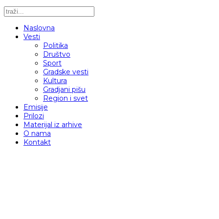
Naslovna
Vesti
Politika
Društvo
Sport
Gradske vesti
Kultura
Gradjani pišu
Region i svet
Emisije
Prilozi
Materijal iz arhive
O nama
Kontakt