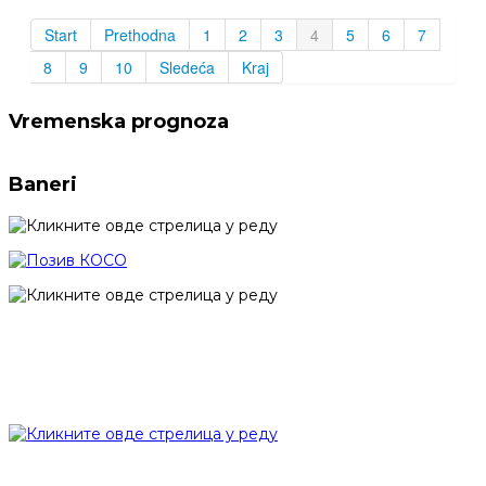
Start
Prethodna
1
2
3
4
5
6
7
8
9
10
Sledeća
Kraj
Vremenska prognoza
Baneri