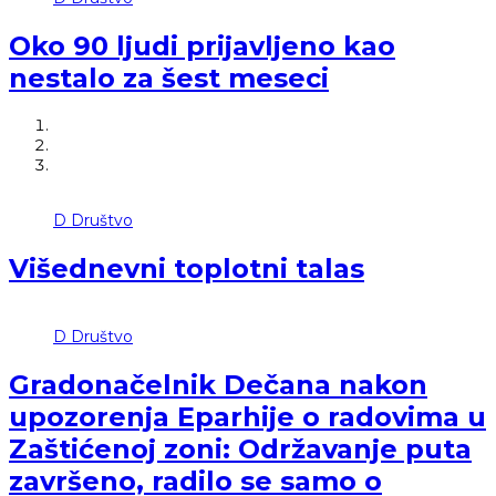
Oko 90 ljudi prijavljeno kao
nestalo za šest meseci
D
Društvo
Višednevni toplotni talas
D
Društvo
Gradonačelnik Dečana nakon
upozorenja Eparhije o radovima u
Zaštićenoj zoni: Održavanje puta
završeno, radilo se samo o