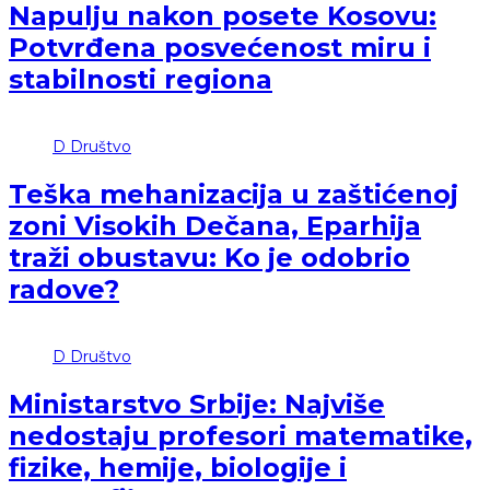
Napulju nakon posete Kosovu:
Potvrđena posvećenost miru i
stabilnosti regiona
D
Društvo
Teška mehanizacija u zaštićenoj
zoni Visokih Dečana, Eparhija
traži obustavu: Ko je odobrio
radove?
D
Društvo
Ministarstvo Srbije: Najviše
nedostaju profesori matematike,
fizike, hemije, biologije i