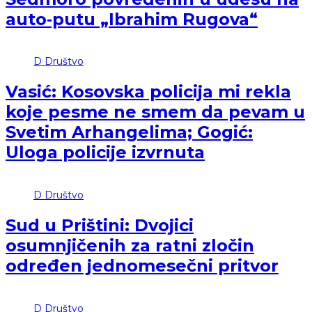
auto‑putu „Ibrahim Rugova“
D
Društvo
Vasić: Kosovska policija mi rekla
koje pesme ne smem da pevam u
Svetim Arhangelima; Gogić:
Uloga policije izvrnuta
D
Društvo
Sud u Prištini: Dvojici
osumnjičenih za ratni zločin
određen jednomesečni pritvor
D
Društvo