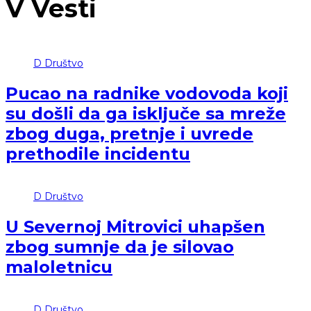
V
Vesti
D
Društvo
Pucao na radnike vodovoda koji
su došli da ga isključe sa mreže
zbog duga, pretnje i uvrede
prethodile incidentu
D
Društvo
U Severnoj Mitrovici uhapšen
zbog sumnje da je silovao
maloletnicu
D
Društvo