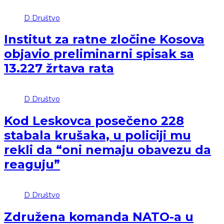
D
Društvo
Institut za ratne zločine Kosova
objavio preliminarni spisak sa
13.227 žrtava rata
D
Društvo
Kod Leskovca posečeno 228
stabala krušaka, u policiji mu
rekli da “oni nemaju obavezu da
reaguju”
D
Društvo
Združena komanda NATO-a u