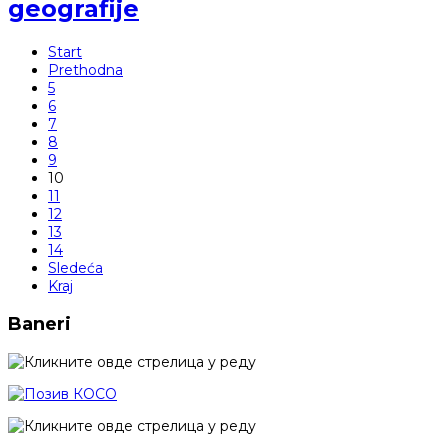
geografije
Start
Prethodna
5
6
7
8
9
10
11
12
13
14
Sledeća
Kraj
Baneri