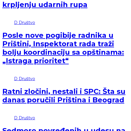
krpljenju udarnih rupa
D
Društvo
Posle nove pogibije radnika u
Prištini, Inspektorat rada traži
bolju koordinaciju sa opštinama:
„Istraga prioritet“
D
Društvo
Ratni zločini, nestali i SPC: Šta su
danas poručili Priština i Beograd
D
Društvo
Sedmoro povređenih u udesu na