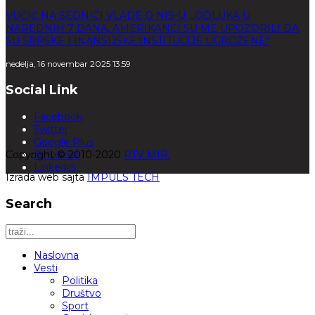
VUČIĆ NA SEDNICI VLADE O NIS-U: „ODLUKA U
NAREDNIH 7 DANA, AMERIKANCI SU ME UPOZORILI DA
SU SRPSKE FINANSIJSKE INSTITUCIJE UGROŽENE“
nedelja, 16 novembar 2025 13:59
Social Link
Facebook
Twitter
Google Plus
Copyright © 2010-2020
Pinterest
RTV MIR.
Linkedin
Izrada web sajta
IMPULS TECH
Search
Naslovna
Vesti
Politika
Društvo
Sport