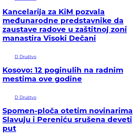
Kancelarija za KiM pozvala
međunarodne predstavnike da
zaustave radove u zaštitnoj zoni
manastira Visoki Dečani
D
Društvo
Kosovo: 12 poginulih na radnim
mestima ove godine
D
Društvo
Spomen-ploča otetim novinarima
Slavuju i Pereniću srušena deveti
put