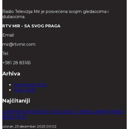
Radio Televizija Mir je posvećena svojim gledaocima i
slušaocima.
RTV MIR - SA SVOG PRAGA
Email:
mir@rtvmir.com
Tel:
+381 28 83165
Arhiva
novembar, 2024
mart, 2020
Najčitaniji
UHAPŠENI KOSOVSKI POLICAJAC I DRŽAVLJANIN SRBIJE
ZBOG MITA
utorak, 23 decembar 2025 00:02