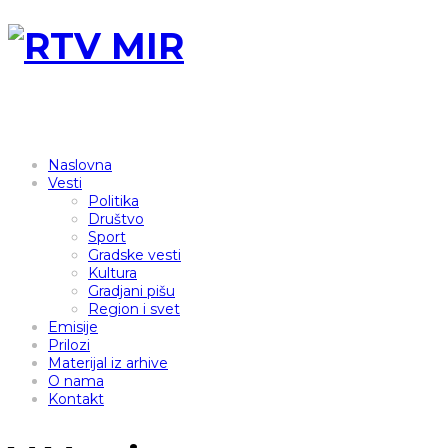
Naslovna
Vesti
Politika
Društvo
Sport
Gradske vesti
Kultura
Gradjani pišu
Region i svet
Emisije
Prilozi
Materijal iz arhive
O nama
Kontakt