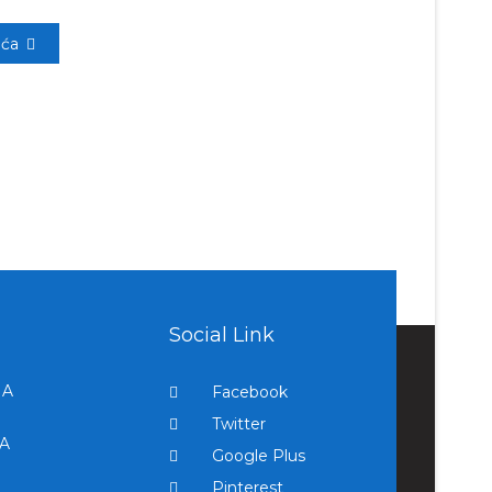
eća
Social Link
NA
Facebook
Twitter
A
Google Plus
Pinterest