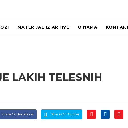
LOZI
MATERIJAL IZ ARHIVE
O NAMA
KONTAK
E LAKIH TELESNIH
Share On Facebook
Share On Twitter