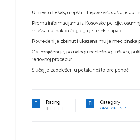
U mestu Lešak, u opštini Leposavić, došlo je do i
Prema informacijama iz Kosovske policije, osumnj
muškarcu, nakon čega ga je fizički napao.
Povređeni je zbrinut i ukazana mu je medicinska
Osumnjičeni je, po nalogu nadležnog tužioca, pušt
redovnoj proceduri.
Slučaj je zabeležen u petak, nešto pre ponoći.
Rating
Category
GRADSKE VESTI