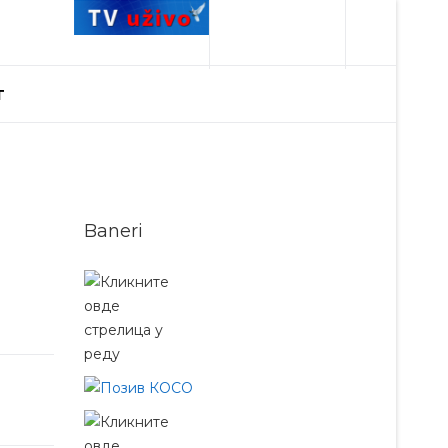
T
Baneri