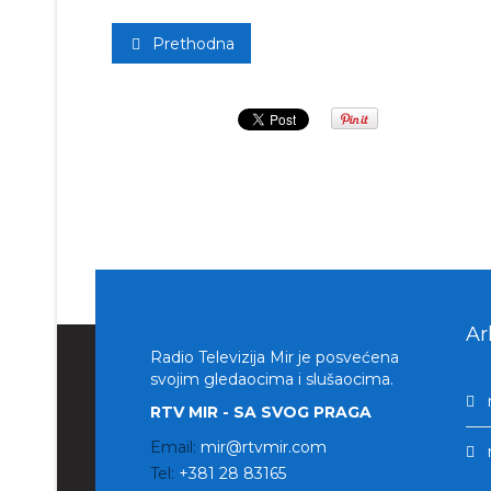
Prethodna
Ar
Radio Televizija Mir je posvećena
svojim gledaocima i slušaocima.
RTV MIR - SA SVOG PRAGA
Email:
mir@rtvmir.com
Tel:
+381 28 83165