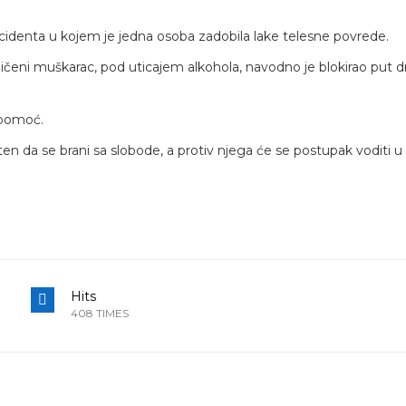
ncidenta u kojem je jedna osoba zadobila lake telesne povrede.
ičeni muškarac, pod uticajem alkohola, navodno je blokirao put
 pomoć.
en da se brani sa slobode, a protiv njega će se postupak voditi u
Hits
408 TIMES