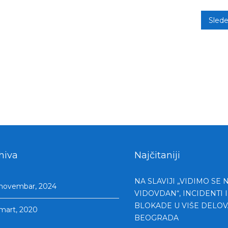
Sled
hiva
Najčitaniji
NA SLAVIJI „VIDIMO SE 
novembar, 2024
VIDOVDAN“, INCIDENTI I
BLOKADE U VIŠE DELOV
mart, 2020
BEOGRADA