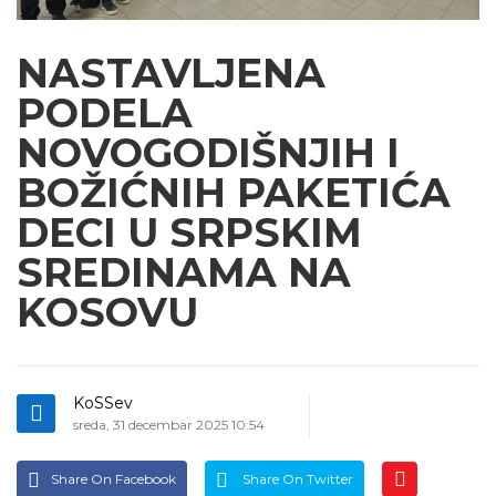
NASTAVLJENA
PODELA
NOVOGODIŠNJIH I
BOŽIĆNIH PAKETIĆA
DECI U SRPSKIM
SREDINAMA NA
KOSOVU
KoSSev
sreda, 31 decembar 2025 10:54
Share On Facebook
Share On Twitter