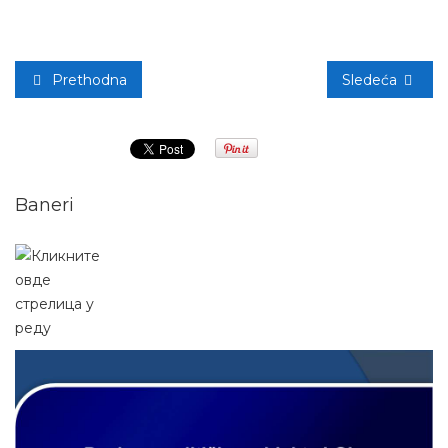
Prethodna
Sledeća
Baneri