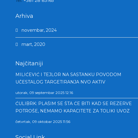
Tel:
+381 28 83165
Arhiva
novembar, 2024
mart, 2020
Najčitaniji
MILIĆEVIĆ I TEJLOR NA SASTANKU POVODOM
UČESTALOG TARGETIRANJA NVO AKTIV
utorak, 09 septembar 2025 12:16
ĆULIBRK: PLAŠIM SE ŠTA ĆE BITI KAD SE REZERVE
POTROŠE, NEMAMO KAPACITETE ZA TOLIKI UVOZ
četvrtak, 09 oktobar 2025 11:56
Social Link