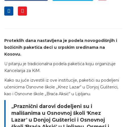
Proteklih dana nastavljena je podela novogodišnjih i
božićnih paketića deci u srpskim sredinama na
Kosovu.
U pitanju je tradicionalna podela paketića koju organizuje
Kancelarija za KiM.
Kako su juče izvestili iz ove institucije, paketići su podeljeni
učenicima Osnovne škole „Knez Lazar“ u Donjoj Gušterici,
kao i Osnovne škole „Braća Aksić“ u Lipljanu.
„Praznični darovi dodeljeni su i
mališanima u Osnovnoj školi ‘Knez
Lazar’ u Donjoj Gušterici i Osnovnoj
školi ‘Braća Aksić’ u Lipljanu. Osmesi i