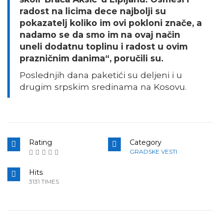
radost na licima dece najbolji su
pokazatelj koliko im ovi pokloni znače, a
nadamo se da smo im na ovaj način
uneli dodatnu toplinu i radost u ovim
prazničnim danima“, poručili su.
Poslednjih dana paketići su deljeni i u
drugim srpskim sredinama na Kosovu.
Rating
Category
GRADSKE VESTI
Hits
3131 TIMES