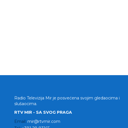
Radio Televizija Mir je posvećena svojim gledaocima i
slušaocima.
RTV MIR - SA SVOG PRAGA
Email:
mir@rtvmir.com