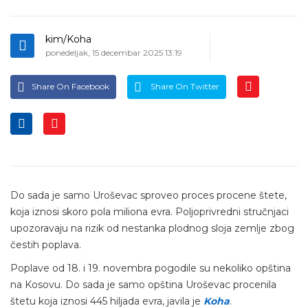
kim/Koha
ponedeljak, 15 decembar 2025 13:19
Share On Facebook
Share On Twitter
Do sada je samo Uroševac sproveo proces procene štete,
koja iznosi skoro pola miliona evra. Poljoprivredni stručnjaci
upozoravaju na rizik od nestanka plodnog sloja zemlje zbog
čestih poplava.
Poplave od 18. i 19. novembra pogodile su nekoliko opština
na Kosovu. Do sada je samo opština Uroševac procenila
štetu koja iznosi 445 hiljada evra, javila je
Koha
.