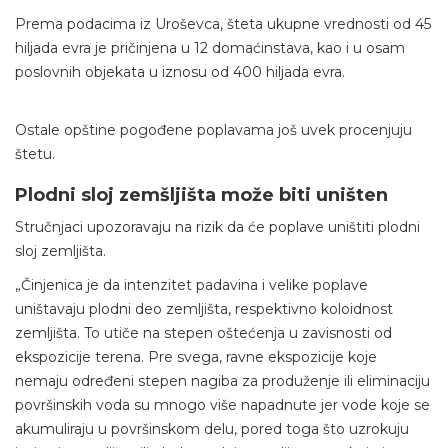
Prema podacima iz Uroševca, šteta ukupne vrednosti od 45
hiljada evra je pričinjena u 12 domaćinstava, kao i u osam
poslovnih objekata u iznosu od 400 hiljada evra.
Ostale opštine pogođene poplavama još uvek procenjuju
štetu.
Plodni sloj zemšljišta može biti uništen
Stručnjaci upozoravaju na rizik da će poplave uništiti plodni
sloj zemljišta.
„Činjenica je da intenzitet padavina i velike poplave
uništavaju plodni deo zemljišta, respektivno koloidnost
zemljišta. To utiče na stepen oštećenja u zavisnosti od
ekspozicije terena. Pre svega, ravne ekspozicije koje
nemaju određeni stepen nagiba za produženje ili eliminaciju
površinskih voda su mnogo više napadnute jer vode koje se
akumuliraju u površinskom delu, pored toga što uzrokuju