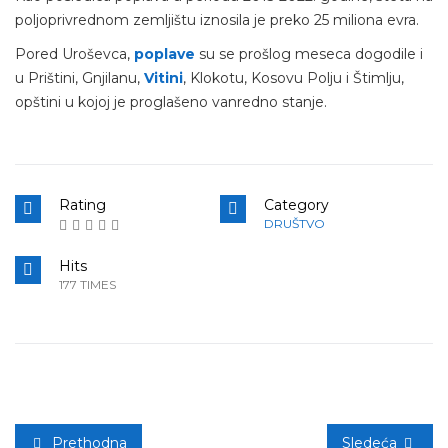
poljoprivrednom zemljištu iznosila je preko 25 miliona evra.
Pored Uroševca,
poplave
su se prošlog meseca dogodile i
u Prištini, Gnjilanu,
Vitini
, Klokotu, Kosovu Polju i Štimlju,
opštini u kojoj je proglašeno vanredno stanje.
Rating
Category
DRUŠTVO
Hits
177 TIMES
Prethodna
Sledeća