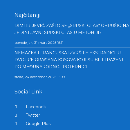
Najčitaniji
DIMITRIJEVIĆ: ZAŠTO SE „SRPSKI GLAS“ OBRUŠIO NA
JEDINI JAVNI SRPSKI GLAS U METOHIJI?
ponedeljak, 31 mart 2025 15:11
NEMAČKA I FRANCUSKA IZVRŠILE EKSTRADICIJU
DVOJICE GRAĐANA KOSOVA KOJI SU BILI TRAŽENI
PO MEĐUNARODNOJ POTERNICI
sreda, 24 decembar 2025 11:09
Social Link
Facebook
Twitter
Google Plus