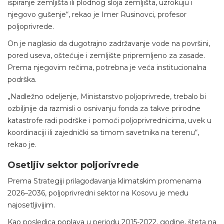
ispiranje zemljišta ili plodnog sloja zemljišta, uzrokuju i
njegovo gušenje“, rekao je Imer Rusinovci, profesor
poljoprivrede.
On je naglasio da dugotrajno zadržavanje vode na površini,
pored useva, oštećuje i zemljište pripremljeno za zasade.
Prema njegovim rečima, potrebna je veća institucionalna
podrška.
„Nadležno odeljenje, Ministarstvo poljoprivrede, trebalo bi
ozbiljnije da razmisli o osnivanju fonda za takve prirodne
katastrofe radi podrške i pomoći poljoprivrednicima, uvek u
koordinaciji ili zajednički sa timom savetnika na terenu“,
rekao je.
Osetljiv sektor poljorivrede
Prema Strategiji prilagođavanja klimatskim promenama
2026–2036, poljoprivredni sektor na Kosovu je među
najosetljivijim.
Kao posledica poplava u periodu 2015-2022. godine, šteta na