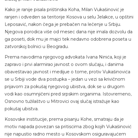
Kako je ranije pisala prištinska Koha, Milan Vukašinović je
ranjen i odveden sa teritorije Kosova u selu Jelakce, u opštini
Leposavić, nakon čega je prebačen na lečenje u Srbiju.
Njegova porodica više od mesec dana nije imala dozvolu da
ga poseti, dok mu je majci tek nedavno odobrena poseta u
zatvorskoj bolnici u Beogradu.
Prema navodima njegovog advokata Ivana Ninića, koji je
zapravo i prvi alarmirao javnost o ovom slučaju, i danima
obaveštavao javnost i medijue o tome, protiv Vukašinovića
se u Srbiji vode dva postupka – jedan u vezi sa krivičnom
prijavom za pokušaj njegovog ubistva, dok se u drugom
vodi kao osumnjičeni pred srpskim organima. Istovremeno,
Osnovno tužilaštvo u Mitrovici ovaj slučaj istražuje kao
pokušaj ubistva.
Kosovske institucije, prema pisanju Kohe, smatraju da je
motiv napada povezan sa pritiscima zbog kojih Vukašinović
nije napustio radno mesto u Kosovskom osiguravajućem