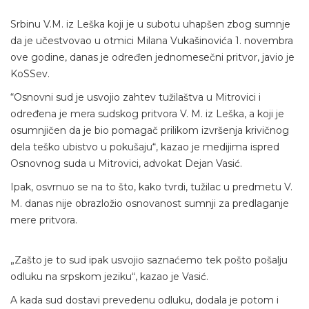
Srbinu V.M. iz Leška koji je u subotu uhapšen zbog sumnje
da je učestvovao u otmici Milana Vukašinovića 1. novembra
ove godine, danas je određen jednomesečni pritvor, javio je
KoSSev.
“Osnovni sud je usvojio zahtev tužilaštva u Mitrovici i
određena je mera sudskog pritvora V. M. iz Leška, a koji je
osumnjičen da je bio pomagač prilikom izvršenja krivičnog
dela teško ubistvo u pokušaju“, kazao je medijima ispred
Osnovnog suda u Mitrovici, advokat Dejan Vasić.
Ipak, osvrnuo se na to što, kako tvrdi, tužilac u predmetu V.
M. danas nije obrazložio osnovanost sumnji za predlaganje
mere pritvora.
„Zašto je to sud ipak usvojio saznaćemo tek pošto pošalju
odluku na srpskom jeziku“, kazao je Vasić.
A kada sud dostavi prevedenu odluku, dodala je potom i