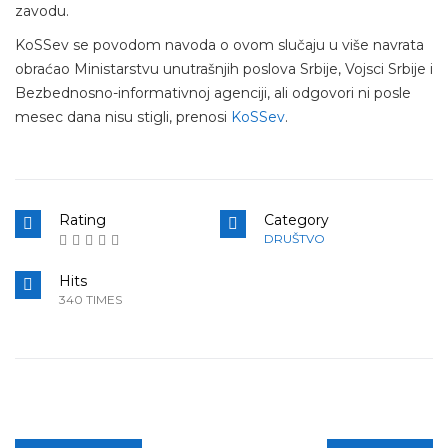
zavodu.
KoSSev se povodom navoda o ovom slučaju u više navrata
obraćao Ministarstvu unutrašnjih poslova Srbije, Vojsci Srbije i
Bezbednosno-informativnoj agenciji, ali odgovori ni posle
mesec dana nisu stigli, prenosi
KoSSev
.
Rating
Category
DRUŠTVO
Hits
340 TIMES