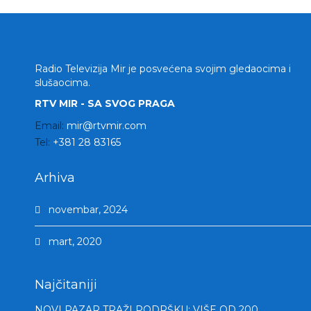
Radio Televizija Mir je posvećena svojim gledaocima i
slušaocima.
RTV MIR - SA SVOG PRAGA
Email:
mir@rtvmir.com
Tel:
+381 28 83165
Arhiva
novembar, 2024
mart, 2020
Najčitaniji
NOVI PAZAR TRAŽI PODRŠKU: VIŠE OD 200