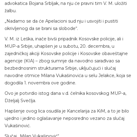
advokatica Bojana Srbljak, na nju će pravni tim V. M. uložiti
žalbu.
„Nadamo se da će Apelacioni sud nju i usvojiti i pustiti
okrivljenog da se brani sa slobode“.
V. M. iz Leška, inače bivši pripadnik Kosovske policije, ali i
MUP-a Srbije, uhapšen je u subotu, 20. decembra, u
zajedničkoj akciji Kosovske policije i Kosovske obaveštajne
agencije (KIA) – zbog sumnje da navodno sarađivao sa
bezbednosnim strukturama Srbije, uključujući i slučaj
navodne otmice Milana Vukašinovića u selu Jelakce, koja se
dogodila 1. novembra ove godine.
Ovo je potvrdio istog dana v.d. čelnika kosovskog MUP-a,
Dželjalj Svečlja.
Hapšenje ovog lica osudila je Kancelarija za KiM, a to je bilo
ujedno i jedino oglašavanje neposredno vezano za slučaj
Vukašinović.
Slučaj „Milan Vukašinović“