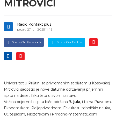
MITROVICI
Radio Kontakt plus
petak, 27 jun 2025 11:46
Share On Facebook
Share On Twitter
Univerzitet u Prištini sa privremenim sedištem u Kosovskoj
Mitrovici saopštio je nove datume održavanja prijemnih
ispita na deset fakulteta u svom sastavu.
Većina prijemnih ispita biće održana
7. jula
, i to na Pravnom,
Ekonomskom, Poljoprivrednom, Fakultetu tehničkih nauka,
Učiteljskom, Filozofskom i Prirodno-matematičkom