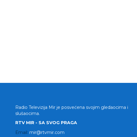
Radio Televizija Mir je posvećena svojim gledaocima i
slušaocima.
RTV MIR - SA SVOG PRAGA
Email:
mir@rtvmir.com