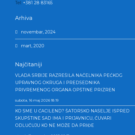
Tel:
+381 28 83165
Arhiva
novembar, 2024
mart, 2020
Najčitaniji
VLADA SRBIJE RAZREŠILA NAČELNIKA PEĆKOG
UPRAVNOG OKRUGA I PREDSEDNIKA
PRIVREMENOG ORGANA OPŠTINE PRIZREN
subota, 16 maj 2026 18:19
KO SME U ĆACILEND? ŠATORSKO NASELJE ISPRED
SKUPŠTINE SAD IMA I PRIJAVNICU, ČUVARI
ODLUČUJU KO NE MOŽE DA PRIĐE