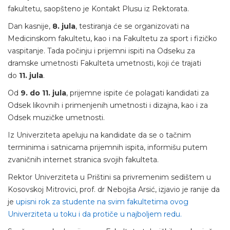
fakultetu, saopšteno je Kontakt Plusu iz Rektorata.
Dan kasnije,
8. jula
, testiranja će se organizovati na
Medicinskom fakultetu, kao i na Fakultetu za sport i fizičko
vaspitanje. Tada počinju i prijemni ispiti na Odseku za
dramske umetnosti Fakulteta umetnosti, koji će trajati
do
11. jula
.
Od
9. do 11. jula
, prijemne ispite će polagati kandidati za
Odsek likovnih i primenjenih umetnosti i dizajna, kao i za
Odsek muzičke umetnosti.
Iz Univerziteta apeluju na kandidate da se o tačnim
terminima i satnicama prijemnih ispita, informišu putem
zvaničnih internet stranica svojih fakulteta.
Rektor Univerziteta u Prištini sa privremenim sedištem u
Kosovskoj Mitrovici, prof. dr Nebojša Arsić, izjavio je ranije da
je
upisni rok za studente na svim fakultetima ovog
Univerziteta u toku i da protiče u najboljem redu.