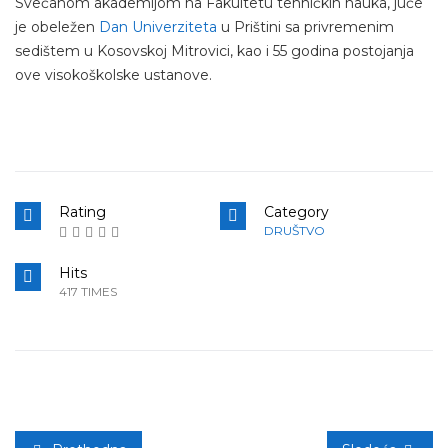
Svečanom akademijom na Fakultetu tehničkih nauka, juče
je obeležen
Dan Univerziteta
u Prištini sa privremenim
sedištem u Kosovskoj Mitrovici, kao i 55 godina postojanja
ove visokoškolske ustanove.
Rating
Category
DRUŠTVO
Hits
417 TIMES