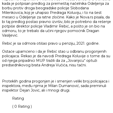
kada je potpisan predlog za premeštaj načelnika Odeljenja za
borbu protiv droga beogradske policije Slobodana
Milenkovića, koji je uhapsio Predraga Koluviju, i to na šest
meseci u Odeljenje za ratne zločine. Kako je Nova.rs pisala, da
bi taj predlog postao pravno izvršiv, bilo je potrebno da rešenje
potpiše direktor policije Vladimir Rebić, a pošto je on bio na
odmoru, to je trebalo da učini njegov pomoćnik Dragan
Vasiljević.
Rebić je sa odmora otišao pravo u penziju, 2021. godine.
Ostaće upamćeno i da je Rebić stao u odbranu progonjenih
policajaca. Rekao je da navodi Predraga Koluvije o tome da su
od njega pripadnici MUP tražili da za „Jovanjicu“ optuži
predsednikovog brata Andreja Vučića, nisu tačni.
Proteklih godina progonjen je i smenjen veliki broj policajaca i
inspektora, među njima je Milan Dumanović, sada preminuli
inspektor Dejan Jović, ali i mnogi drugi.
Rating
( 0 Rating )