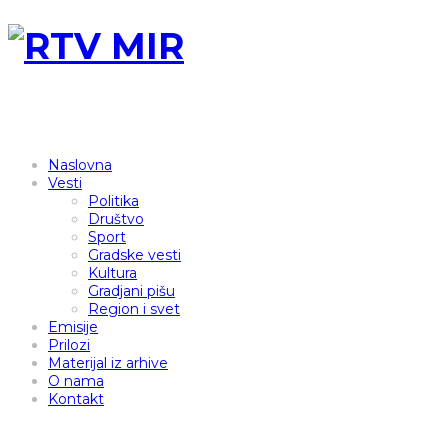
Naslovna
Vesti
Politika
Društvo
Sport
Gradske vesti
Kultura
Gradjani pišu
Region i svet
Emisije
Prilozi
Materijal iz arhive
O nama
Kontakt