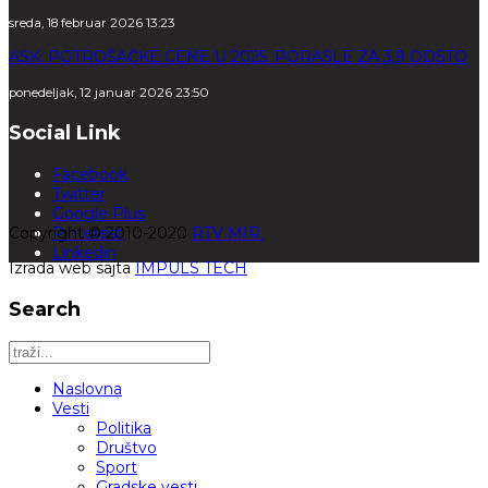
sreda, 18 februar 2026 13:23
ASK: POTROŠAČKE CENE U 2025. PORASLE ZA 3,9 ODSTO
ponedeljak, 12 januar 2026 23:50
Social Link
Facebook
Twitter
Google Plus
Copyright © 2010-2020
Pinterest
RTV MIR.
Linkedin
Izrada web sajta
IMPULS TECH
Search
Naslovna
Vesti
Politika
Društvo
Sport
Gradske vesti