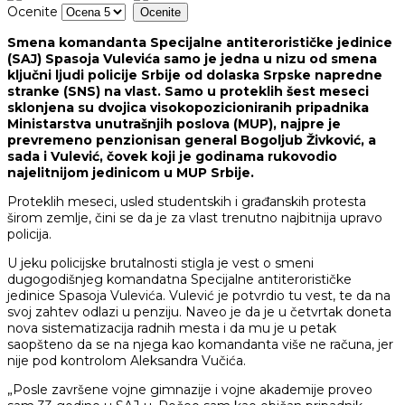
Ocenite
Smena komandanta Specijalne antiterorističke jedinice
(SAJ) Spasoja Vulevića samo je jedna u nizu od smena
ključni ljudi policije Srbije od dolaska Srpske napredne
stranke (SNS) na vlast. Samo u proteklih šest meseci
sklonjena su dvojica visokopozicioniranih pripadnika
Ministarstva unutrašnjih poslova (MUP), najpre je
prevremeno penzionisan general Bogoljub Živković, a
sada i Vulević, čovek koji je godinama rukovodio
najelitnijom jedinicom u MUP Srbije.
Proteklih meseci, usled studentskih i građanskih protesta
širom zemlje, čini se da je za vlast trenutno najbitnija upravo
policija.
U jeku policijske brutalnosti stigla je vest o smeni
dugogodišnjeg komandatna Specijalne antiterorističke
jedinice Spasoja Vulevića. Vulević je potvrdio tu vest, te da na
svoj zahtev odlazi u penziju. Naveo je da je u četvrtak doneta
nova sistematizacija radnih mesta i da mu je u petak
saopšteno da se na njega kao komandanta više ne računa, jer
nije pod kontrolom Aleksandra Vučića.
„Posle završene vojne gimnazije i vojne akademije proveo