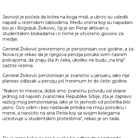
Javnost je počela da licitira na koga misli, a ubrzo su usledili
napadi u režimskim tabloidima. Među onima koji su napadani
bio je i Bogoljub Živković, čiji je sin Petar aktivan u
studentskim blokadama i o tome je otvoreno govorio za
medije.
General Živković prevremeno je penzionisan ove godine, a za
Nova.rs je rekao da je njegova penzija poruka svim časnim
policajcima, da znaju šta ih čeka, ukoliko ne budu „na liniji“
zaštite režima.
General Živković penzionisan je zvanično u januaru, iako nije
planirao odlazak u penziju još minimum tri do četiri godine.
“Nakon tri meseca, dobili smo zvaničnu potvrdu od strane
jednog od najviših zvaničnika Republike Srbije, šta je zapravo
razlog mog penzionisanja, iako je to javnosti od početka bilo
jasno. Ovo vidim i kao nastavak pritiska na moju porodicu i
mene, a naročito na sina Petra koji sa svojim kolegama
učestvuje u studentskim protestima“, rekao je on tada.