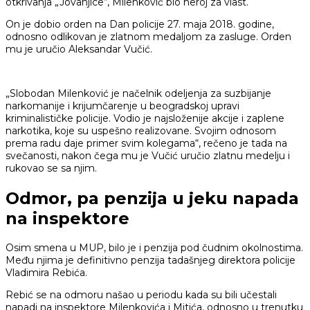
otkrivanja „Jovanjice“, Milenković bio heroj za vlast.
On je dobio orden na Dan policije 27. maja 2018. godine,
odnosno odlikovan je zlatnom medaljom za zasluge. Orden
mu je uručio Aleksandar Vučić.
„Slobodan Milenković je načelnik odeljenja za suzbijanje
narkomanije i krijumčarenje u beogradskoj upravi
kriminalističke policije. Vodio je najsloženije akcije i zaplene
narkotika, koje su uspešno realizovane. Svojim odnosom
prema radu daje primer svim kolegama“, rečeno je tada na
svečanosti, nakon čega mu je Vučić uručio zlatnu medelju i
rukovao se sa njim.
Odmor, pa penzija u jeku napada
na inspektore
Osim smena u MUP, bilo je i penzija pod čudnim okolnostima.
Među njima je definitivno penzija tadašnjeg direktora policije
Vladimira Rebića.
Rebić se na odmoru našao u periodu kada su bili učestali
napadi na inspektore Milenkovića i Mitića, odnosno u trenutku