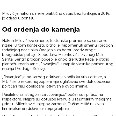
Milović je nakon smene praktično ostao bez funkcije, a 2016.
je otišao u penziju.
Od ordenja do kamenja
Nakon Milovićeve smene, tektonske promene su se samo
nizale. U tom kontekstu bitno je napomenuti smenu i progon
tadašnjeg načelnika Odeljenja za borbu protiv droge
beogradske policije, Slobodana Milenkovića, zvanog Mali
Senta. Sentin progon počeo je onog trenutka kada je otkrio
plantažu marihuane „Jovanjicu“ i uhapsio vlasnika pomenutog
imanja Predraga Koluviju.
„Jovanjica“ je od samog otkrivanja vodila ka vrhu države, a
MUP se o rekordnoj zapleni nije oglašavao sve dok opozicioni
političari nisu obelodanili otkrivanje ovog imanja.
Paralelno sa istragom za „Jovanjicu“ počeli su i pritisci na
inspektore. Najpre su optužbe krenule u režimskim medijima
gde su Milenković i njegov zamenik Dušan Mitić nazivani
kriminalcima i državnim neprijateljima.