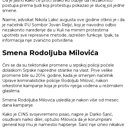
Da je jasno kako će proći svako ko odbije da nezakonito
postupa prema ljudi koji protestuju pokazao je slučaj još jedne
smene.
Naime, advokat Nikola Lakić avgusta ove godine otkrio je i da
je načelnik PU Sombor Jovan Reljić, koji je navodno odbio
nezakonito naređenje da u Kuli na mirnim protestima
upotrebi sve represivne metode, razrešen funkcije. Ipak, ta
informacija nije zvanično potvrđena.
Smena Rodoljuba Milovića
Čini se da su tektonske promene u srpskoj policiji počele
dolaskom Srpske napredne stranke na vlast. Prve velike
promene bile su 2014. godine, kada je smenjen načelnik
Uprave kriminalističke policije Rodoljub Milović, nakon
orkestrine kampanje koja je protiv njega vođena u režimskim
glasilima.
Smena Rodoljuba Milovića usledila je nakon više od mesec
dana kampanje.
Kako je CINS svojevremeno pisao, najpre je Darko Šarić,
osuđivani narko diler, optužio Milovića da je korumpirani
general koji mu je namestio hapšenje. Šarić nije izneo nikakve