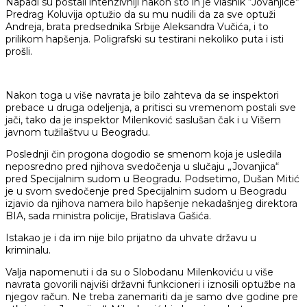
Napadi su postali intenzivniji nakon što ih je vlasnik “Jovanjice”
Predrag Koluvija optužio da su mu nudili da za sve optuži
Andreja, brata predsednika Srbije Aleksandra Vučića, i to
prilikom hapšenja. Poligrafski su testirani nekoliko puta i isti
prošli.
Nakon toga u više navrata je bilo zahteva da se inspektori
prebace u druga odeljenja, a pritisci su vremenom postali sve
jači, tako da je inspektor Milenković saslušan čak i u Višem
javnom tužilaštvu u Beogradu.
Poslednji čin progona dogodio se smenom koja je usledila
neposredno pred njihova svedočenja u slučaju „Jovanjica“
pred Specijalnim sudom u Beogradu. Podsetimo, Dušan Mitić
je u svom svedočenje pred Specijalnim sudom u Beogradu
izjavio da njihova namera bilo hapšenje nekadašnjeg direktora
BIA, sada ministra policije, Bratislava Gašića.
Istakao je i da im nije bilo prijatno da uhvate državu u
kriminalu.
Valja napomenuti i da su o Slobodanu Milenkoviću u više
navrata govorili najviši državni funkcioneri i iznosili optužbe na
njegov račun. Ne treba zanemariti da je samo dve godine pre