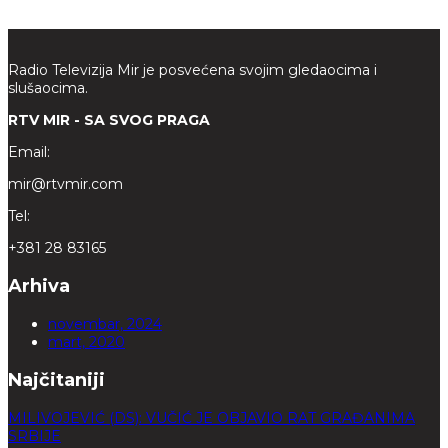
Radio Televizija Mir je posvećena svojim gledaocima i
slušaocima.
RTV MIR - SA SVOG PRAGA
Email:
mir@rtvmir.com
Tel:
+381 28 83165
Arhiva
novembar, 2024
mart, 2020
Najčitaniji
MILIVOJEVIĆ (DS): VUČIĆ JE OBJAVIO RAT GRAĐANIMA
SRBIJE