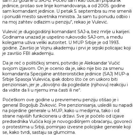
sam 33 godine u SAJ-u. Počeo sam kao običan pripadnik
jedinice, prošao sve linije komandovanja, a od 2005. godine
sam komandant jedinice. U petak 5. septembra su me smenili
i ponudili mesto savetnika ministra. Ja sam tu ponudu odbio i
na moj zahtev odlazim u penziju“, rekao je Vulević.
Vulević je dugogodišnji komandant SAJ-a, bez mrlje u karijeri.
Godinama unazad je uspešno rukovodio SAJ-om, a među
kolegama uživa veliki autoritet. U MUP Srbije je od 1993.
godine. Završio je Vojnu akademiju i prvi je srpski policajac koji
je završio FBI akademiju.
Da je reč o političkoj smeni, potvrdio je Aleksandar Vučić
svojom izjavom. On je ocenio da je, iako nije bio za smenu
komandanta Specijalne antiterorističke jedinice (SAJ) MUP-a
Srbije Spasoja Vulevića, ipak dobro što će on uskoro biti
penzionisan, jer je „dovoljno da pogledate (njihovu) reakciju i
da vidite da li u njemu ima časti ili ne“.
Početkom ove godine u prevremenu penziju otišao je i
general Bogoljub Živković. Pre penzionisanja, usledili su napadi
na pojedine generale u MUP, kako u medijima, tako i od
strane najviših funkcionera u državi. Sve je počelo od izjave
predsednika Vučića koji je novogodišnjem obraćanju, govoreći
o protestima u Srbiji, pominjao izvesne policijske generale koji
se, kako tvrdi, sastaju sa glumcima.