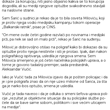
dokaze za korupciju, niti jasno objasnio kakva se to korupcija
dogodila, ali su mediji njegove optužbe svakodnevno stavljali
na naslovne strane.
Sam Šarić u sudnici je rekao da je to bila osveta Miloviću, koji
je protiv njega vodio medijisku kampanju tokom operacije
„Balkanski ratnik“, pisao je CINS.
“On mene ovde četiri godine razvlači po novinama i medijski
prži, pa nek se sad on malo prži”, rekao je Šarić na suđenju.
Milović je dobrovoljno otišao na poligraf kako bi dokazao da su
optužbe protiv njega neistinite i isti je prošao. Ipak, dan nakon
poligrafskog ispitivanja, usledila je njegova smena. Sem
Milovića smenjeno je još četiri načelnika policijskih uprava, a o
tome je govorio tadašnji premijer, sada predsednik,
Aleksandar Vučić.
Iako je Vučić tada za Milovića izjavio da je po­šten po­li­ca­jac i da
je i pre po­li­gra­fa znao da on ni­je uzeo mi­li­o­ne od Ša­ri­ća, za šta
ga je nar­ko-bos op­tu­žio, smena je usledila.
Vučić je tada naveoo i da je od­lu­ka o sme­ni še­fo­va upra­va po­li­
ci­je „re­zul­tat je objek­tiv­ne si­tu­a­ci­je da su po­li­cij­ske slu­žbe po­
če­le da se ba­ve sa­me so­bom, po­li­ti­kom i sve ve­ćim uti­ca­jem
na me­di­je“.