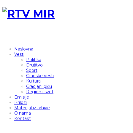
Naslovna
Vesti
Politika
Društvo
Sport
Gradske vesti
Kultura
Gradjani pišu
Region i svet
Emisije
Prilozi
Materijal iz arhive
O nama
Kontakt