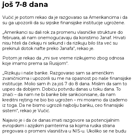
još 7-8 dana
Vučić je potom rekao da je razgovarao sa Amerikancima i da
su ga upozorili da su srpske finansijske institucije ugrožene.
„Amerikanci su dali rok za promenu vlasničke strukture do
februara, ali nam onemogućavaju da koristimo Janaf. Hrvati
nisu hteli da čekaju ni sekund i da rizikuju bilo šta već su
prekinuli dotok nafte preko Janafa“, rekao je.
Potom je rekao da „mi sve vreme rizikujemo zbog odnosa
koje imamo prema sa Rusijom“.
„Rizikuju i naše banke. Razgovarao sam sa američkim
zvaničnicima i upozorili su me na opasnost po naše finansijske
institucije. Molio sam ih za još 7 do 8 dana. Mislim da sam to
uspeo da dobijem. Dobiću potvrdu danas u toku dana. To
znači – da nam ne bi banke bile sankcionisane, da nam
kreditni rejting ne bio bio ugrožen – mi moramo da izađemo
iz toga. Da ne bismo ugrozili najbolju banku, ceo finansijski
sistem“, rekao je Vučić.
Najavio je i da će danas imati razgovore sa potencijalnim
evropskim i azijskim parnterima sa kojima ruska strana
pregovara o promeni vlasništva u NIS-u. Ukoliko se ne budu