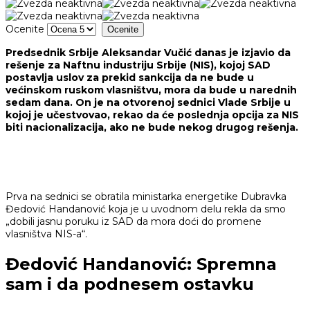
Ocenite
Predsednik Srbije Aleksandar Vučić danas je izjavio da
rešenje za Naftnu industriju Srbije (NIS), kojoj SAD
postavlja uslov za prekid sankcija da ne bude u
većinskom ruskom vlasništvu, mora da bude u narednih
sedam dana. On je na otvorenoj sednici Vlade Srbije u
kojoj je učestvovao, rekao da će poslednja opcija za NIS
biti nacionalizacija, ako ne bude nekog drugog rešenja.
Prva na sednici se obratila ministarka energetike Dubravka
Đedović Handanović koja je u uvodnom delu rekla da smo
„dobili jasnu poruku iz SAD da mora doći do promene
vlasništva NIS-a“.
Đedović Handanović: Spremna
sam i da podnesem ostavku