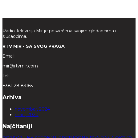
Radio Televizija Mir je posvećena svojim gledaocima i
slušaocima.
RTV MIR - SA SVOG PRAGA
Email:
mir@rtvmir.com
Tel:
+381 28 83165
Arhiva
novembar, 2024
mart, 2020
Najčitaniji