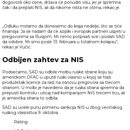
dogovorili oko cene, država će ponuditi višu, jer je spremna
čak i da preplati NIS, ali da nikome ništa ne otima, rekao je.
„Odluku moramo da donesemo do kraja nedelje, što se tiče
finansija. Ja se nadam da će azijski i evropski partneri uspeti u
pregovorima sa Rusijom. Mi ćemo potpisati sve i poslati SAD
da odobre. Mi smo posle 13. februara u totalnom kolapsu“,
rekao je Vučić.
Odbijen zahtev za NIS
Podsećamo, SAD su odbile molbu ruske strane koju su
američkom OFAC-u uputili ruski vlasnici u kojoj se traži
produžetak licence za rad, na osnovu pregovora sa trećom
stranom. U molbi je navedeno da je ruska strana spremna da
prepusti kontrolu i uticaj nad kompanijom NIS trećem licu, ali
je američka strana to odbila.
SAD su uvele punu primenu sankcija NIS-u zbog većinskog
ruskog vlasništva 9. oktobra.
Rating