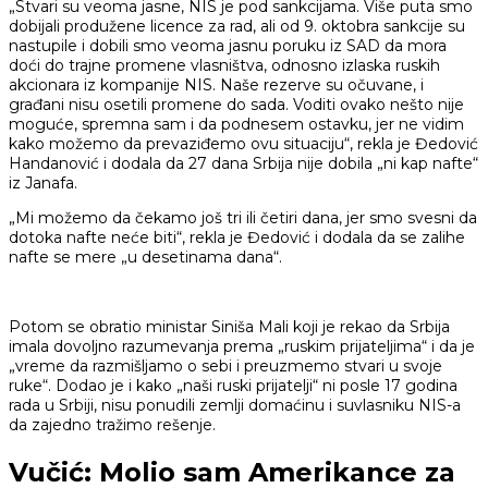
„Stvari su veoma jasne, NIS je pod sankcijama. Više puta smo
dobijali produžene licence za rad, ali od 9. oktobra sankcije su
nastupile i dobili smo veoma jasnu poruku iz SAD da mora
doći do trajne promene vlasništva, odnosno izlaska ruskih
akcionara iz kompanije NIS. Naše rezerve su očuvane, i
građani nisu osetili promene do sada. Voditi ovako nešto nije
moguće, spremna sam i da podnesem ostavku, jer ne vidim
kako možemo da prevaziđemo ovu situaciju“, rekla je Đedović
Handanović i dodala da 27 dana Srbija nije dobila „ni kap nafte“
iz Janafa.
„Mi možemo da čekamo još tri ili četiri dana, jer smo svesni da
dotoka nafte neće biti“, rekla je Đedović i dodala da se zalihe
nafte se mere „u desetinama dana“.
Potom se obratio ministar Siniša Mali koji je rekao da Srbija
imala dovoljno razumevanja prema „ruskim prijateljima“ i da je
„vreme da razmišljamo o sebi i preuzmemo stvari u svoje
ruke“. Dodao je i kako „naši ruski prijatelji“ ni posle 17 godina
rada u Srbiji, nisu ponudili zemlji domaćinu i suvlasniku NIS-a
da zajedno tražimo rešenje.
Vučić: Molio sam Amerikance za