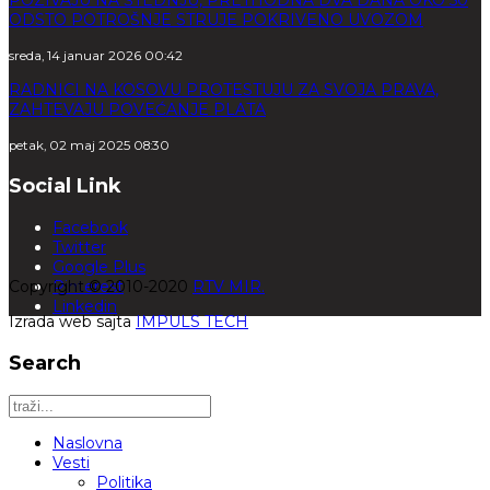
POZIVAJU NA ŠTEDNJU, PRETHODNA DVA DANA OKO 50
ODSTO POTROŠNJE STRUJE POKRIVENO UVOZOM
sreda, 14 januar 2026 00:42
RADNICI NA KOSOVU PROTESTUJU ZA SVOJA PRAVA,
ZAHTEVAJU POVEĆANJE PLATA
petak, 02 maj 2025 08:30
Social Link
Facebook
Twitter
Google Plus
Copyright © 2010-2020
Pinterest
RTV MIR.
Linkedin
Izrada web sajta
IMPULS TECH
Search
Naslovna
Vesti
Politika