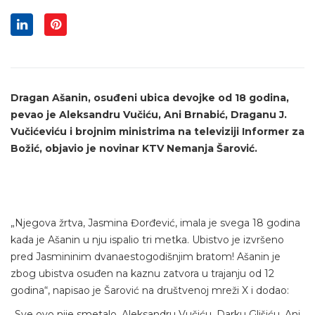
Dragan Ašanin, osuđeni ubica devojke od 18 godina,
pevao je Aleksandru Vučiću, Ani Brnabić, Draganu J.
Vučićeviću i brojnim ministrima na televiziji Informer za
Božić, objavio je novinar KTV Nemanja Šarović.
„Njegova žrtva, Jasmina Đorđević, imala je svega 18 godina
kada je Ašanin u nju ispalio tri metka. Ubistvo je izvršeno
pred Jasmininim dvanaestogodišnjim bratom! Ašanin je
zbog ubistva osuđen na kaznu zatvora u trajanju od 12
godina“, napisao je Šarović na društvenoj mreži X i dodao:
„Sve ovo nije smetalo, Aleksandru Vučiću, Darku Glišiću, Ani