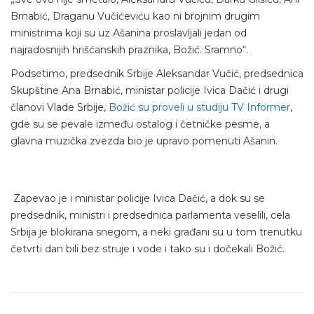
Brnabić, Draganu Vučićeviću kao ni brojnim drugim
ministrima koji su uz Ašanina proslavljali jedan od
najradosnijih hrišćanskih praznika, Božić. Sramno“.
Podsetimo, predsednik Srbije Aleksandar Vučić, predsednica
Skupštine Ana Brnabić, ministar policije Ivica Dačić i drugi
članovi Vlade Srbije,
Božić su proveli u studiju TV Informer
,
gde su se pevale između ostalog i četničke pesme, a
glavna muzička zvezda bio je upravo pomenuti Ašanin.
Zapevao je i ministar policije Ivica Dačić, a dok su se
predsednik, ministri i predsednica parlamenta veselili, cela
Srbija je blokirana snegom, a neki građani su u tom trenutku
četvrti dan bili bez struje i vode i tako su i dočekali Božić.