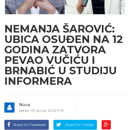
NEMANJA ŠAROVIĆ:
UBICA OSUĐEN NA 12
GODINA ZATVORA
PEVAO VUČIĆU I
BRNABIĆ U STUDIJU
INFORMERA
Nova
petak, 09 januar 2026 11:19
Share On Facebook
Share On Twitter