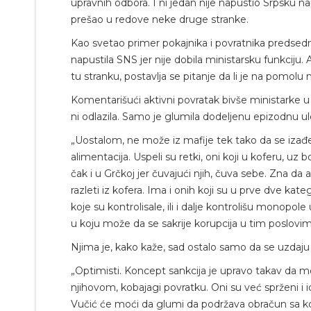
upravnih odbora. I ni jedan nije napustio Srpsku na
prešao u redove neke druge stranke.
Kao svetao primer pokajnika i povratnika predsed
napustila SNS jer nije dobila ministarsku funkciju.
tu stranku, postavlja se pitanje da li je na pomolu
Komentarišući aktivni povratak bivše ministarke u 
ni odlazila. Samo je glumila dodeljenu epizodnu ulo
„Uostalom, ne može iz mafije tek tako da se izađe.
alimentacija. Uspeli su retki, oni koji u koferu, uz 
čak i u Grčkoj jer čuvajući njih, čuva sebe. Zna d
razleti iz kofera. Ima i onih koji su u prve dve ka
koje su kontrolisale, ili i dalje kontrolišu monop
u koju može da se sakrije korupcija u tim poslovi
Njima je, kako kaže, sad ostalo samo da se uzdaju d
„Optimisti. Koncept sankcija je upravo takav da mo
njihovom, kobajagi povratku. Oni su već sprženi i id
Vučić će moći da glumi da podržava obračun sa k