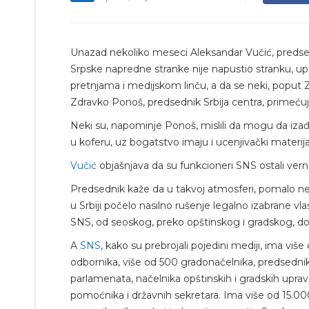
Unazad nekoliko meseci Aleksandar Vučić, predse
Srpske napredne stranke nije napustio stranku, uprk
pretnjama i medijskom linču, a da se neki, poput 
Zdravko Ponoš, predsednik Srbija centra, primećuj
Neki su, napominje Ponoš, mislili da mogu da izađu n
u koferu, uz bogatstvo imaju i ucenjivački materijal
Vučić
objašnjava da su funkcioneri SNS ostali verni
Predsednik kaže da u takvoj atmosferi, pomalo n
u Srbiji počelo nasilno rušenje legalno izabrane vla
SNS, od seoskog, preko opštinskog i gradskog, do 
A
SNS
, kako su prebrojali pojedini mediji, ima viš
odbornika, više od 500 gradonačelnika, predsednik
parlamenata, načelnika opštinskih i gradskih uprava
pomoćnika i državnih sekretara. Ima više od 15.00