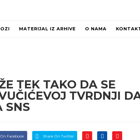
LOZI
MATERIJAL IZ ARHIVE
O NAMA
KONTAK
OŽE TEK TAKO DA SE
 VUČIĆEVOJ TVRDNJI D
A SNS
 On Facebook
Share On Twitter