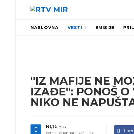
NASLOVNA
VESTI
EMISIJE
PRI
"IZ MAFIJE NE M
IZAĐE": PONOŠ O
NIKO NE NAPUŠT
N1/Danas
Share
petak, 09 januar 2026 12:40