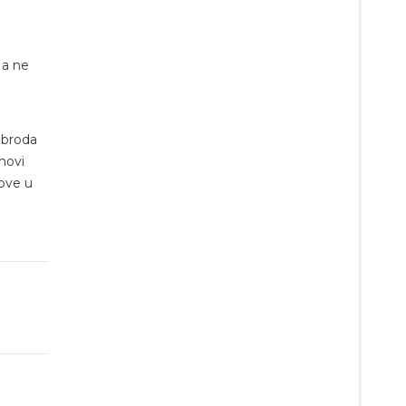
 a ne
 broda
ihovi
love u