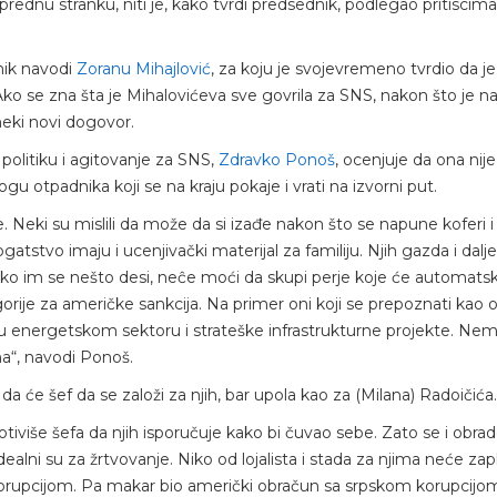
prednu stranku, niti je, kako tvrdi predsednik, podlegao pritiscima
nik navodi
Zoranu Mihajlović
, za koju je svojevremeno tvrdio da je
 Ako se zna šta je Mihalovićeva sve govrila za SNS, nakon što je na
 neki novi dogovor.
politiku i agitovanje za SNS,
Zdravko Ponoš
, ocenjuje da ona nij
gu otpadnika koji se na kraju pokaje i vrati na izvorni put.
 Neki su mislili da može da si izađe nakon što se napune koferi i 
bogatstvo imaju i ucenjivački materijal za familiju. Njih gazda i dalj
a ako im se nešto desi, neĉe moći da skupi perje koje će automatsk
tegorije za američke sankcija. Na primer oni koji se prepoznati kao
ole u energetskom sektoru i strateške infrastrukturne projekte. N
ma“, navodi Ponoš.
a će šef da se založi za njih, bar upola kao za (Milana) Radoičića.
tiviše šefa da njih isporučuje kako bi čuvao sebe. Zato se i obra
ealni su za žrtvovanje. Niko od lojalista i stada za njima neće zapl
orupcijom. Pa makar bio američki obračun sa srpskom korupcijom