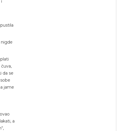
 i
pustila
e nigde
plati
e čuva,
i da se
 osobe
ema jame
dovao
akati, a
“,