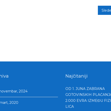
Sled
hiva
Najčitaniji
OD 1. JUNA ZABRANA
novembar, 2024
GOTOVINSKIH PLAĆANJ
2.000 EVRA IZMEĐU FIZ
mart, 2020
LICA