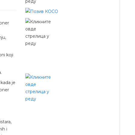
ioner
ju,
ni koji
.
 kada je
ioner
0
stara,
ih i