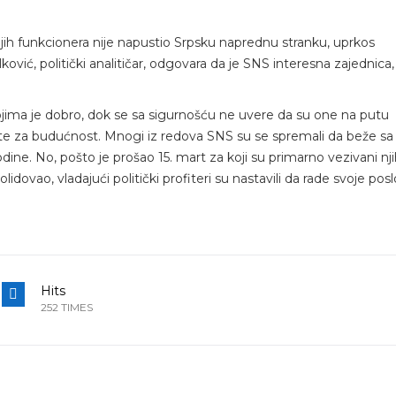
ijih funkcionera nije napustio Srpsku naprednu stranku, uprkos
vić, politički analitičar, odgovara da je SNS interesna zajednica,
ojima je dobro, dok se sa sigurnošću ne uvere da su one na putu
ište za budućnost. Mnogi iz redova SNS su se spremali da beže sa
odine. No, pošto je prošao 15. mart za koji su primarno vezivani nj
idovao, vladajući politički profiteri su nastavili da rade svoje pos
Hits
252 TIMES