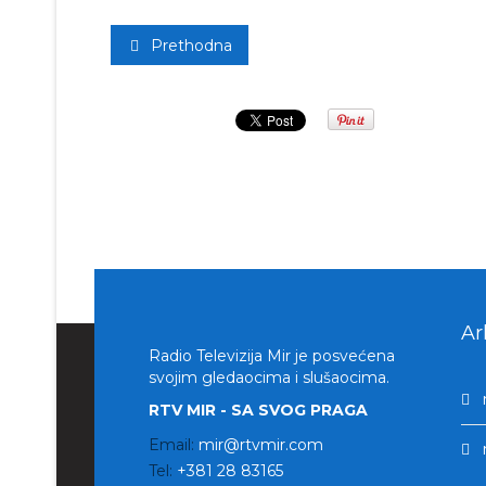
Prethodna
Ar
Radio Televizija Mir je posvećena
svojim gledaocima i slušaocima.
RTV MIR - SA SVOG PRAGA
Email:
mir@rtvmir.com
Tel:
+381 28 83165