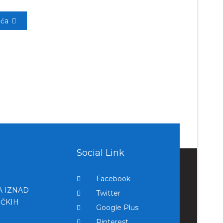
eća
Social Link
Facebook
A IZNAD
Twitter
IČKIH
Google Plus
Pinterest