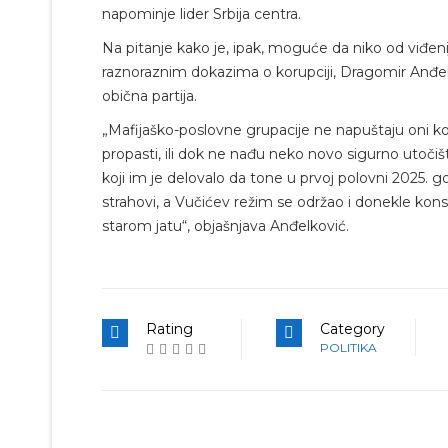
napominje lider Srbija centra.
Na pitanje kako je, ipak, moguće da niko od viđen
raznoraznim dokazima o korupciji, Dragomir Anđelko
obična partija.
„Mafijaško-poslovne grupacije ne napuštaju oni k
propasti, ili dok ne nađu neko novo sigurno utoč
koji im je delovalo da tone u prvoj polovni 2025. g
strahovi, a Vučićev režim se održao i donekle konsol
starom jatu“, objašnjava Anđelković.
Rating
Category
POLITIKA