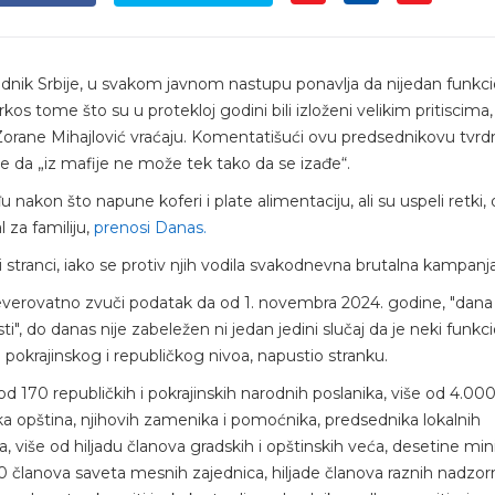
dnik Srbije, u svakom javnom nastupu ponavlja da nijedan funkc
os tome što su u protekloj godini bili izloženi velikim pritiscima,
Zorane Mihajlović vraćaju. Komentatišući ovu predsednikovu tvrdn
e da „iz mafije ne može tek tako da se izađe“.
akon što napune koferi i plate alimentaciju, ali su uspeli retki, o
 za familiju,
prenosi Danas.
 stranci, iako se protiv njih vodila svakodnevna brutalna kampanja
everovatno zvuči podatak da od 1. novembra 2024. godine, "dana
sti", do danas nije zabeležen ni jedan jedini slučaj da je neki funkc
pokrajinskog i republičkog nivoa, napustio stranku.
e od 170 republičkih i pokrajinskih narodnih poslanika, više od 4.00
a opština, njihovih zamenika i pomoćnika, predsednika lokalnih
, više od hiljadu članova gradskih i opštinskih veća, desetine mini
0 članova saveta mesnih zajednica, hiljade članova raznih nadzorn