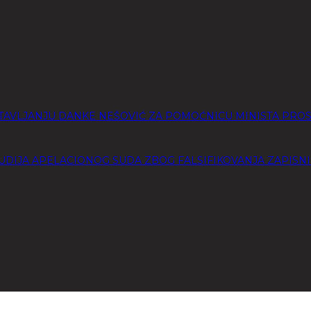
POSTAVLJANJU DANKE NEŠOVIĆ ZA POMOĆNICU MINISTA PRO
UDIJA APELACIONOG SUDA ZBOG FALSIFIKOVANJA ZAPISNI