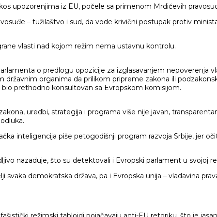
uprkos upozorenjima iz EU, počele sa primenom Mrdićevih pravosu
ravosuđe – tužilaštvo i sud, da vode krivični postupak protiv mini
 grane vlasti nad kojom režim nema ustavnu kontrolu.
u parlamenta o predlogu opozicije za izglasavanjem nepoverenja v
m državnim organima da prilikom pripreme zakona ili podzakons
pis bio prethodno konsultovan sa Evropskom komisijom.
ona, uredbi, strategija i programa više nije javan, transparentan. 
 odluka.
ka inteligencija piše petogodišnji program razvoja Srbije, jer očit
 nazaduje, što su detektovali i Evropski parlament u svojoj rezoluc
svaka demokratska država, pa i Evropska unija – vladavina prava, 
istički režimski tabloidi pojačavaju anti-EU retoriku, što je jasan