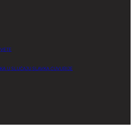
SVETE
KA U SLUČAJU SLAVKA ĆUVURIJE