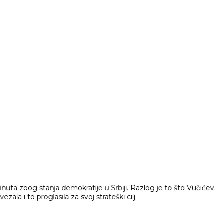
brinuta zbog stanja demokratije u Srbiji. Razlog je to što Vučićev
a i to proglasila za svoj strateški cilj.