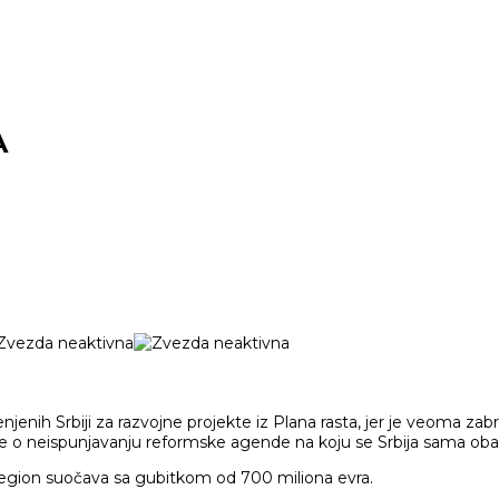
A
enjenih Srbiji za razvojne projekte iz Plana rasta, jer je veoma za
o neispunjavanju reformske agende na koju se Srbija sama obavezal
 region suočava sa gubitkom od 700 miliona evra.