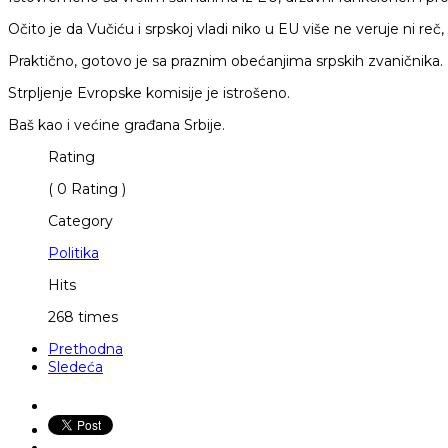
Očito je da Vučiću i srpskoj vladi niko u EU više ne veruje ni reč,
Praktično, gotovo je sa praznim obećanjima srpskih zvaničnika.
Strpljenje Evropske komisije je istrošeno.
Baš kao i većine građana Srbije.
Rating
( 0 Rating )
Category
Politika
Hits
268 times
Prethodna
Sledeća