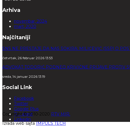
Arhiva
novembar, 2024
mart, 2020
Najčitaniji
SNS NE PRESTAJE DA NAS ŠOKIRA: MILIĆEVIĆ (SSP) O 
četvrtak, 26 februar 2026 13:53
ADVOKAT TODORIĆ PODNEO KRIVIČNE PRIJAVE PROTIV S
sreda, 14 januar 2026 13:19
Social Link
Facebook
Twitter
Google Plus
Copyright © 2010-2020
Pinterest
RTV MIR.
Linkedin
Izrada web sajta
IMPULS TECH