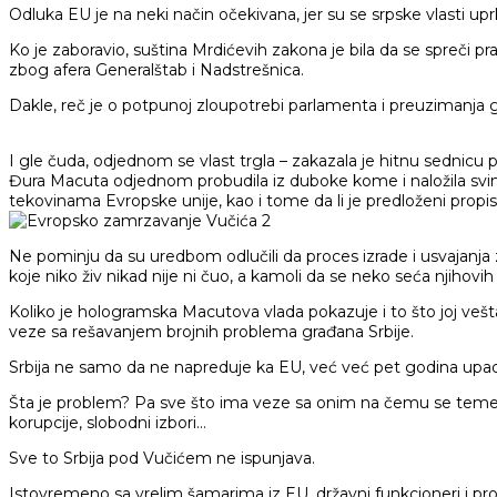
Odluka EU je na neki način očekivana, jer su se srpske vlasti 
Ko je zaboravio, suština Mrdićevih zakona je bila da se spreči p
zbog afera Generalštab i Nadstrešnica.
Dakle, reč je o potpunoj zloupotrebi parlamenta i preuzimanja
I gle čuda, odjednom se vlast trgla – zakazala je hitnu sednic
Đura Macuta odjednom probudila iz duboke kome i naložila svi
tekovinama Evropske unije, kao i tome da li je predloženi pro
Ne pominju da su uredbom odlučili da proces izrade i usvajanja zak
koje niko živ nikad nije ni čuo, a kamoli da se neko seća njihovih
Koliko je hologramska Macutova vlada pokazuje i to što joj veštač
veze sa rešavanjem brojnih problema građana Srbije.
Srbija ne samo da ne napreduje ka EU, već već pet godina upadljivo
Šta je problem? Pa sve što ima veze sa onim na čemu se temelji 
korupcije, slobodni izbori…
Sve to Srbija pod Vučićem ne ispunjava.
Istovremeno sa vrelim šamarima iz EU, državni funkcioneri i profaš