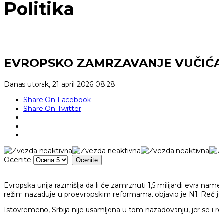
Politika
EVROPSKO ZAMRZAVANJE VUČIĆ
Danas
utorak, 21 april 2026 08:28
Share On Facebook
Share On Twitter
Ocenite
Evropska unija razmišlja da li će zamrznuti 1,5 milijardi evra nam
režim nazaduje u proevropskim reformama, objavio je N1. Reč je 
Istovremeno, Srbija nije usamljena u tom nazadovanju, jer se i