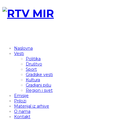
Naslovna
Vesti
Politika
Društvo
Sport
Gradske vesti
Kultura
Gradjani pišu
Region i svet
Emisije
Prilozi
Materijal iz arhive
O nama
Kontakt