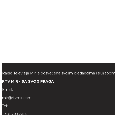
Radio Televizija Mir je posvećena svojim gledaocima i slušaocim
RTV MIR - SA SVOG PRAGA
Email:
mir@rtvmir.com
Tel:
+381 28 83165