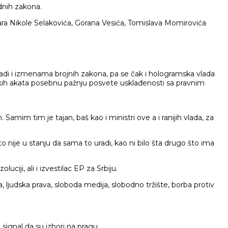
dnih zakona.
stara Nikole Selakovića, Gorana Vesića, Tomislava Momirovića
ladi i izmenama brojnih zakona, pa se čak i hologramska vlada
kih akata posebnu pažnju posvete usklađenosti sa pravnim
Samim tim je tajan, baš kao i ministri ove a i ranijih vlada, za
o nije u stanju da sama to uradi, kao ni bilo šta drugo što ima
iji, ali i izvestilac EP za Srbiju.
ljudska prava, sloboda medija, slobodno tržište, borba protiv
 signal da su izbori na pragu.