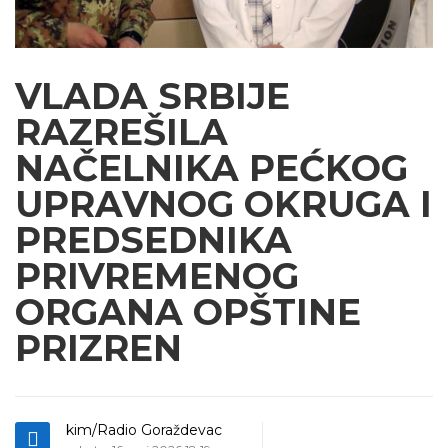
VLADA SRBIJE
RAZREŠILA
NAČELNIKA PEĆKOG
UPRAVNOG OKRUGA I
PREDSEDNIKA
PRIVREMENOG
ORGANA OPŠTINE
PRIZREN
kim/Radio Goraždevac