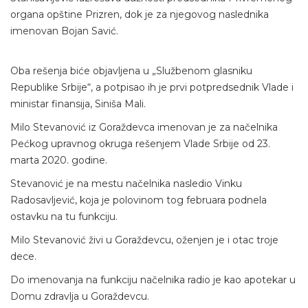
organa opštine Prizren, dok je za njegovog naslednika
imenovan Bojan Savić.
Oba rešenja biće objavljena u „Službenom glasniku
Republike Srbije“, a potpisao ih je prvi potpredsednik Vlade i
ministar finansija, Siniša Mali.
Milo Stevanović iz Goraždevca imenovan je za načelnika
Pećkog upravnog okruga rešenjem Vlade Srbije od 23.
marta 2020. godine.
Stevanović je na mestu načelnika nasledio Vinku
Radosavljević, koja je polovinom tog februara podnela
ostavku na tu funkciju.
Milo Stevanović živi u Goraždevcu, oženjen je i otac troje
dece.
Do imenovanja na funkciju načelnika radio je kao apotekar u
Domu zdravlja u Goraždevcu.