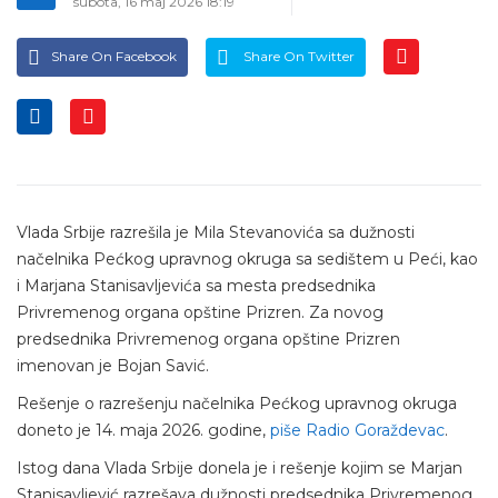
subota, 16 maj 2026 18:19
Share On Facebook
Share On Twitter
Vlada Srbije razrešila je Mila Stevanovića sa dužnosti
načelnika Pećkog upravnog okruga sa sedištem u Peći, kao
i Marjana Stanisavljevića sa mesta predsednika
Privremenog organa opštine Prizren. Za novog
predsednika Privremenog organa opštine Prizren
imenovan je Bojan Savić.
Rešenje o razrešenju načelnika Pećkog upravnog okruga
doneto je 14. maja 2026. godine,
piše Radio Goraždevac
.
Istog dana Vlada Srbije donela je i rešenje kojim se Marjan
Stanisavljević razrešava dužnosti predsednika Privremenog