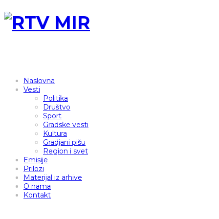
Naslovna
Vesti
Politika
Društvo
Sport
Gradske vesti
Kultura
Gradjani pišu
Region i svet
Emisije
Prilozi
Materijal iz arhive
O nama
Kontakt