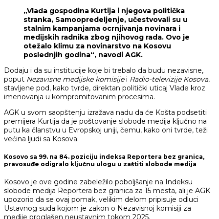
„Vlada gospodina Kurtija i njegova politička
stranka, Samoopredeljenje, učestvovali su u
stalnim kampanjama ocrnjivanja novinara i
medijskih radnika zbog njihovog rada. Ovo je
otežalo klimu za novinarstvo na Kosovu
poslednjih godina“, navodi AGK.
Dodaju i da su institucije koje bi trebalo da budu nezavisne,
poput
Nezavisne medijske komisije
i
Radio-televizije Kosova
,
stavljene pod, kako tvrde, direktan politički uticaj Vlade kroz
imenovanja u kompromitovanim procesima.
AGK u svom saopštenju izražava nadu da će Košta podsetiti
premijera Kurtija da je poštovanje slobode medija ključno na
putu ka članstvu u Evropskoj uniji, čemu, kako oni tvrde, teži
većina ljudi sa Kosova.
Kosovo sa 99. na 84. poziciju indeksa Reportera bez granica,
pravosuđe odigralo ključnu ulogu u zaštiti slobode medija
Kosovo je ove godine zabeležilo poboljšanje na Indeksu
slobode medija Reportera bez granica za 15 mesta, ali je AGK
upozorio da se ovaj pomak, velikim delom pripisuje odluci
Ustavnog suda kojom je zakon o Nezavisnoj komisiji za
medije proglašen neustavnim tokom 2025.