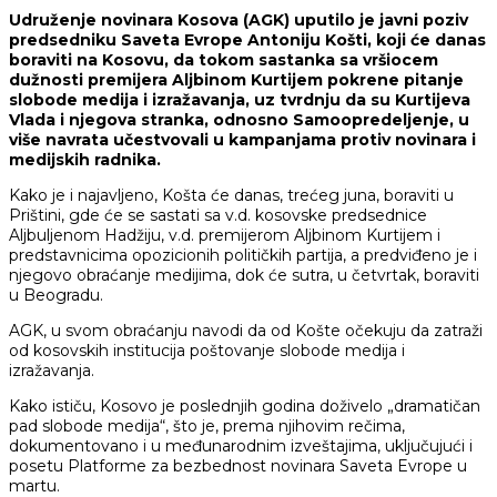
Udruženje novinara Kosova (AGK) uputilo je javni poziv
predsedniku Saveta Evrope Antoniju Košti, koji će danas
boraviti na Kosovu, da tokom sastanka sa vršiocem
dužnosti premijera Aljbinom Kurtijem pokrene pitanje
slobode medija i izražavanja, uz tvrdnju da su Kurtijeva
Vlada i njegova stranka, odnosno Samoopredeljenje, u
više navrata učestvovali u kampanjama protiv novinara i
medijskih radnika.
Kako je i najavljeno, Košta će danas, trećeg juna, boraviti u
Prištini, gde će se sastati sa v.d. kosovske predsednice
Aljbuljenom Hadžiju, v.d. premijerom Aljbinom Kurtijem i
predstavnicima opozicionih političkih partija, a predviđeno je i
njegovo obraćanje medijima, dok će sutra, u četvrtak, boraviti
u Beogradu.
AGK, u svom obraćanju navodi da od Košte očekuju da zatraži
od kosovskih institucija poštovanje slobode medija i
izražavanja.
Kako ističu, Kosovo je poslednjih godina doživelo „dramatičan
pad slobode medija“, što je, prema njihovim rečima,
dokumentovano i u međunarodnim izveštajima, uključujući i
posetu Platforme za bezbednost novinara Saveta Evrope u
martu.