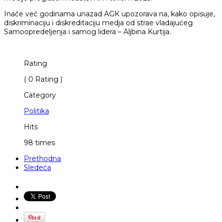
Inače več godinama unazad AGK upozorava na, kako opisuje,
diskriminaciju i diskreditaciju medja od strae vladajućeg
Samoopredeljenja i samog lidera – Aljbina Kurtija.
Rating
( 0 Rating )
Category
Politika
Hits
98 times
Prethodna
Sledeća