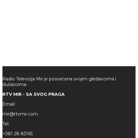
Radio Televizija Mir je posvećena svojim gledaocima i
slušaocima.
RTV MIR - SA SVOG PRAGA
Email:
mir@rtvmir.com
Tel:
+381 28 83165