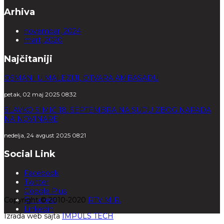
Arhiva
novembar, 2024
mart, 2020
Najčitaniji
OSMANI U MALEZIJI, OTVARA AMBASADU
petak, 02 maj 2025 08:32
SLAVKO SIMIĆ 18. SEPTEMBRA NA SUDU ZBOG NAPADA
NA NOVINARE
nedelja, 24 avgust 2025 08:21
Social Link
Facebook
Twitter
Google Plus
Copyright © 2010-2020
Pinterest
RTV MIR.
Linkedin
Izrada web sajta
IMPULS TECH